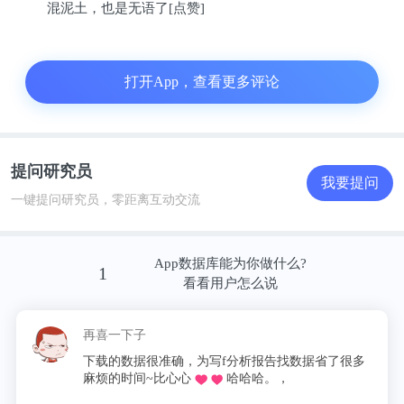
混泥土，也是无语了[点赞]
一方面，中国新增富豪大量涌现，正说明作为疫情期
间全球唯一正向增长的经济体，中国经济具有着强大
打开App，查看更多评论
的内生力量。包括以人工智能、区块链、云计算、大
数据和电子商务等新兴产业的崛起，正带给中国乃至
世界经济强大的驱动力——比如，以10亿美元为门
槛，中国入围的企业家从事新兴行业企业家占比已达
提问研究员
我要提问
到36%，同比增加4%，而传统行业占比所减至64%。
一键提问研究员，零距离互动交流
但另一方面，中国经济的产业变迁又是最剧烈的一
App数据库能为你做什么?
1
个。其中最显著变化，即中国前十富豪榜中已不再有
看看用户怎么说
地产企业家。
再喜一下子
相较以往，2020年许家印、李嘉诚、李兆基位列全球
下载的数据很准确，为写f分析报告找数据省了很多
富豪前50、全国前5的风光无限来说，到了2021年，
麻烦的时间~比心心
哈哈哈。，