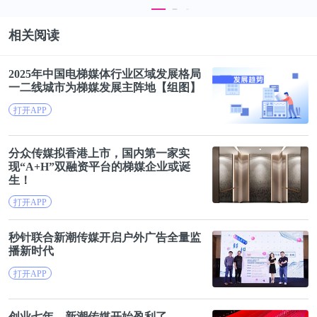
个人财富缩水，行业体量下滑——这一个创造出无数
相关阅读
富豪，带来巨大经济增量的房地产时代，真会划上句
号吗？
2025年中国电梯媒体行业区域发展格局
一二线城市为
梯
媒
发展主阵地【组图】
2
打开APP
吃下“红利”的二十年后，终于迎来“调控时代”
分众
传媒
拟香港上市，国内第一家实
现“A+H”双融资平台的
梯
媒
企业或诞
郁亮在去年9月底万科的南方区域媒体交流会上，曾
生！
指出中国房地产经历过三个阶段。
打开APP
秒针联合
新潮
传媒
开启户外广告全量监
在2002年之前，是土地红利时代：谁能拿地，谁能发
播新时代
财；
打开APP
2002年后，是金融红利时代：谁有资本支持，谁能迅
创业七年，
新潮
传媒
开始盈利了