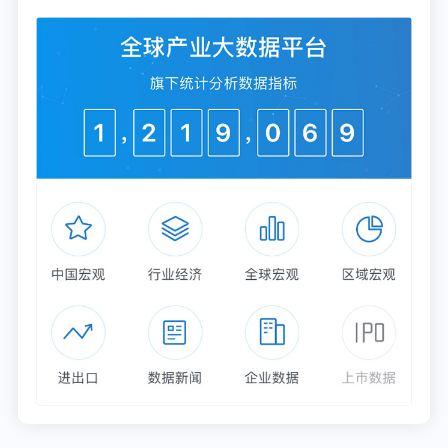
这两位数次蝉联中国首富的大佬，已经双双跌出全国
前十。
这也是记录以来，首次出现房地产企业家没有进入中
国前十的情况——中国房地产造福的神话，似乎在
2021年开始终结。
这不是一场毫无征兆的“告别”。在去年10月公布的胡
润百富中国榜中，早已显现出中国房地产“暮态”。
——榜单显示，中国房地产行业上榜人数占比出现历
年来最大降幅，从2019年的14.8%下降到10.6%，这
是自1999年胡润百富榜诞生以来，第一次跌出前两，
变为第三。而回顾过去20年，中国房地产企业家的财
富总和，始终领跑于榜单前二。