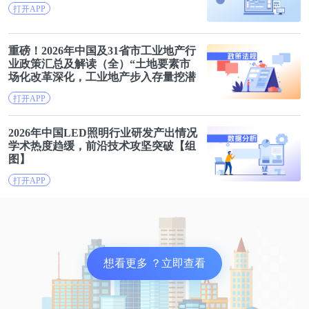
打开APP
重磅！2026年
中国
及31省市工业地产行
业政策汇总及解读（全）“土地要素市
场化改革深化，工业地产步入存量挖潜
与创新供地并重新阶段”
打开APP
2026年
中国
LED照明行业研发产出情况
学术热度趋缓，前沿技术攻坚突破【组
图】
打开APP
想看更多 ？立即查看