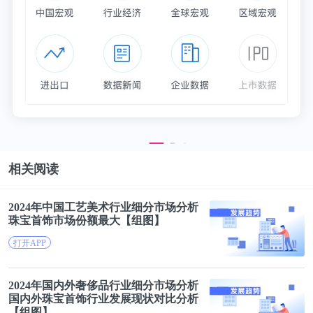
个体系是这个样子，建立过程中有什么逻辑。
从知其然到知其所以然，即延展性，意味着这个人有
学习能力，有好奇心，能看到事物变化发展的背景，
并举一反三。这样，Ta才能够在面对一个实际的业务
场景或者挑战时，能够活用解题逻辑去解这道题，而
不仅仅是照搬经验。
相关阅读
▍文化的适配性
2024年中国工艺美术
行业
细分市场分析
第三，文化的适配性也比较重要。
珠宝
首饰市场份额最大【组图】
打开APP
创业公司在不同的阶段，对文化的定义是不一样的。
创业早期，公司的文化就是创始人、创始团队营造的
2024年国内外奢侈品
行业
细分市场分析
文化。
国内外
珠宝
首饰
行业
发展现状对比分析
【组图】