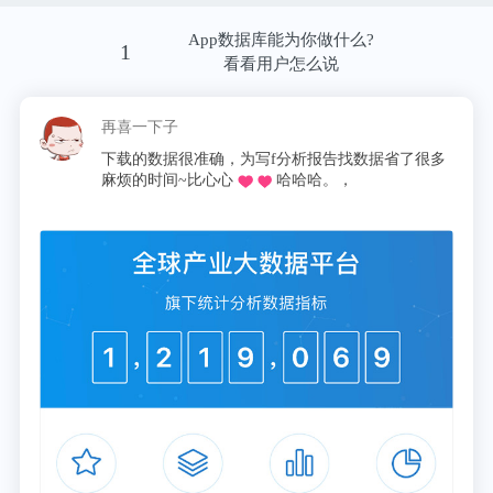
App数据库能为你做什么?
1
第二，这个人要有一定的延展性。
看看用户怎么说
相较于已经有一定体系、操作方式等积累的大厂，创
再喜一下子
这
业公司会面临很多新的问题。
下载的数据很准确，为写f分析报告找数据省了很多
同
麻烦的时间~比心心
哈哈哈。，
论
BAT的经验，在创业公司里的可复制率是极低的。大
厂的经验可能不一定直接用来做决策，而是帮你形成
一种思维方式，扩展思路，在今天的场景里创建一个
较为适合创业公司的方法或者体系。如果直接照搬大
厂的经验来做决策，是非常危险的。
因此，创业公司需要人才知其然而且知其所以然的能
力。“知其所以然”意味着，一个人即使不曾参与一个
好的体系从0到1创建的过程，但他仍然理解为什么这