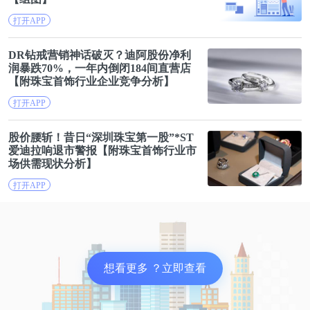
打开APP
对创业公司初始文化的梳理，要从梳理创始人自己的
人生底层假设开始，这个特别重要。如果对比阿里巴
DR钻戒营销神话破灭？迪阿
股份
净利
巴和华为这两家企业，为什么外界感知两家企业的文
润暴跌70%，一年内倒闭184间直营店
【附
珠宝
首饰
行业
企业竞争分析】
化如此不同？除了行业、客户、业务形态之外，最本
打开APP
质的不同来源于两位创始人对自己人生的底层假设逻
辑和人生经历有很大差异。
股价腰斩！昔日“深圳
珠宝
第一股”*ST
爱迪拉响退市警报【附
珠宝
首饰
行业
市
场供需现状分析】
为什么有的公司极度鼓励自下而上地野蛮生长，有的
打开APP
公司很少听到个人英雄主义，更多强调组织的执行
力，流程机制的不可动摇？为什么有些公司强调激发
人性和鼓励善的一面，有些公司要用机制去管控和遏
制人性中恶的一面？这背后都体现着创始人自己的人
想看更多 ？立即查看
生逻辑和经历。