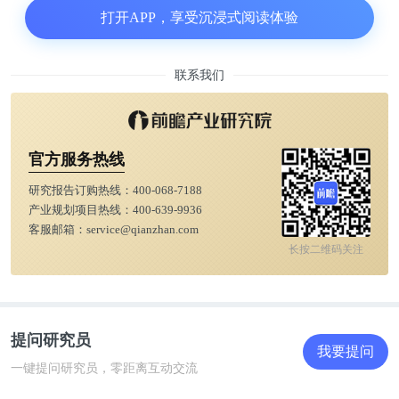
每个公司去定义自己优秀的人才时，绝不仅仅看这个
打开APP，享受沉浸式阅读体验
人是不是来自于BAT这样的大厂，或过往的level，取
得了哪些成就。还是要结合公司业务，看候选人的能
联系我们
力、经验、品质哪些能为我们的组织所用。
▍高可用性
官方服务热线
我们到底怎样定义优秀人才？
研究报告订购热线：
400-068-7188
产业规划项目热线：
400-639-9936
客服邮箱：
service@qianzhan.com
首先，要看这个人是否有“高可用性”。我理解“高可
长按二维码关注
用性”是指专业能力过硬，有行业经验，同时能够拥
抱不确定性，复盘能力强，能够以一种比较开放的状
态去接受各种问题。来了公司之后，就能投入到这样
提问研究员
一种工作状态中，撂起袖子就可以干活。
我要提问
一键提问研究员，零距离互动交流
▍延展性