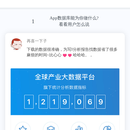
App数据库能为你做什么?
1
看看用户怎么说
随后在2月，论坛Maza（也被称
再喜一下子
为“Mazafaka”“MFclub”）也遭到了攻击。这是一个有
下载的数据很准确，为写f分析报告找数据省了很多
麻烦的时间~比心心
哈哈哈。，
十多年历史的、臭名昭著的俄罗斯地下网络犯罪论
坛。
过去多年，Maza是世界上最多产的一个网络犯罪分
子“顶级会所”，也是许多犯罪活动的重要交易场所，
包括恶意软件分发、洗钱、信用卡信息销售、账户销
售和许多其他非法行为。
Maza也一直被视为业内的“高端用户”群，准入门槛很