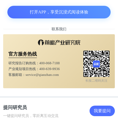
此信息传递给你认识的人。”
打开APP，享受沉浸式阅读体验
2月15日，管理员发布了一封据称代表入侵者发送的
消息，入侵者声称，他们在1月16日至20日之间入侵
联系我们
了Verified的域名注册商。
攻击者解释说，“现在应该很清楚，论坛管理部门在
这件事的安全性方面做得还不够。”“很可能是出于懒
官方服务热线
惰或无能，他们放弃了整个事情。但令我们感到惊讶
研究报告订购热线：
400-068-7188
产业规划项目热线：
400-639-9936
的是，他们保存了所有用户数据，包括cookie、引荐
客服邮箱：
service@qianzhan.com
来源网址、首次注册的IP地址、登录分析等内容。”
长按二维码关注
提问研究员
我要提问
一键提问研究员，零距离互动交流