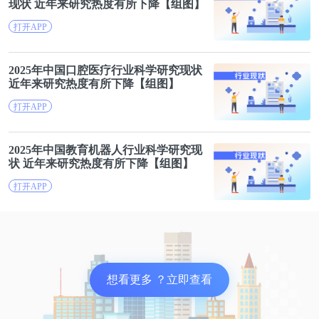
现状 近年来研究热度有所下降【组图】
打开APP
2025年中国口腔医疗行业
科学研究
现状
近年来研究热度有所下降【组图】
打开APP
2025年中国教育机器人行业
科学研究
现
在业内，ICQ意为“我找你”(I seek you)，这曾是早期
状 近年来研究热度有所下降【组图】
犯罪论坛用户所信任的一个即时信息平台，但后来逐
打开APP
渐被Jabber和Telegram等更私人的网络所取代。
而特定用户的ICQ账号可以被视为一个可靠的数据
点，安全研究人员可以使用其连接到多个论坛使用不
同昵称的同一用户。
想看更多 ？立即查看
网络情报公司Intel 471对该次事件进行评估后表示，