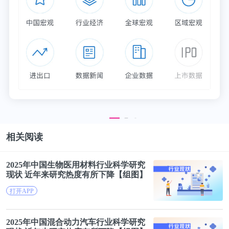
高。或许也正是因为此，不少用户已经从Maza转移
到了ShadowCrew等网站。
就在上周，这个高端会所的会员们发现，论坛被黑
了。
泄露在网上的一份长达35页的PDF文件的顶部，有一
个据称是Maza管理员使用的私人加密密钥。该数据
库包括许多用户的ICQ账号。
相关阅读
2025年中国生物医用材料行业
科学研究
现状 近年来研究热度有所下降【组图】
打开APP
2025年中国混合动力汽车行业
科学研究