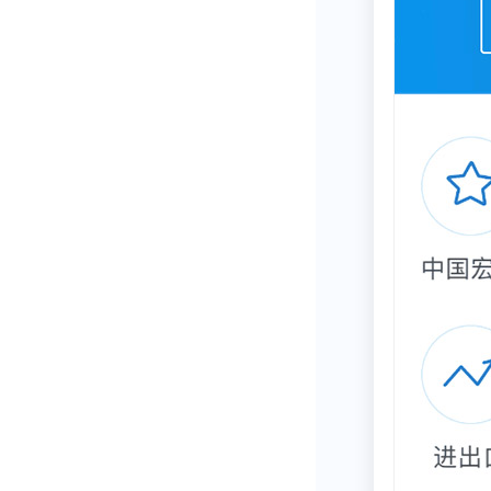
最后，奉上“
1、入睡快，不
2、睡眠深，
3、无起夜（
在30分钟内快
4、没有早醒
5、醒后很快