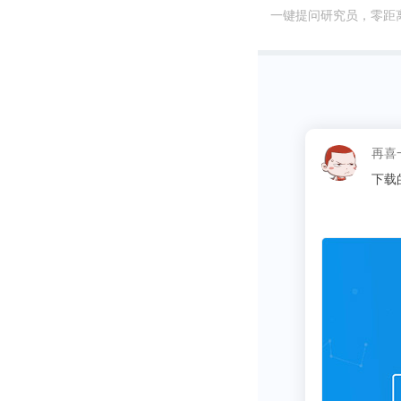
一键提问研究员，零距
在试验的4天
现，那些被分
每晚额外睡眠
质量也没有提
这昵称
同学
研究人员表示
的人与提高睡
提高，但经过
目前还不清楚
结果相关，如