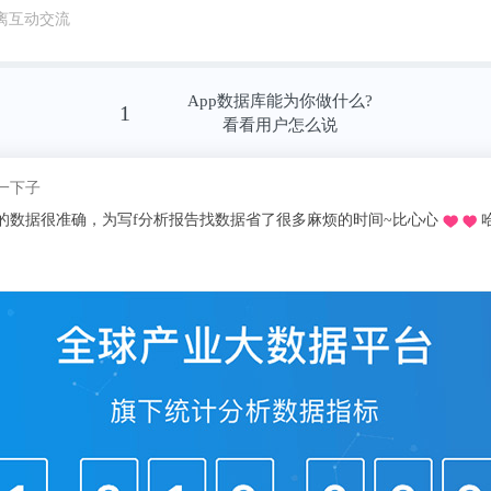
离互动交流
里，受试者被随机分配了T恤，并将其放在枕
App数据库能为你做什么?
配了伴侣穿过的T恤受试者中，70%睡眠质量
1
看看用户怎么说
超过9分钟。有30%人并没有识别出伴侣穿过的
高。
我pick了
推荐的o，不用去图书馆在宿舍就可以看文献写论文啦，再也不用早起去扒位2
，在控制了亲密度、压力水平、等可变因素后
眠质量有关。虽然大部分受试者并没有主动报
分析仪器记录的数据来看，睡眠质量的确得到
这其中的机制，但是这说明长期浪漫伴侣的陪
安全感、平静感和放松感，进而导致更好的睡