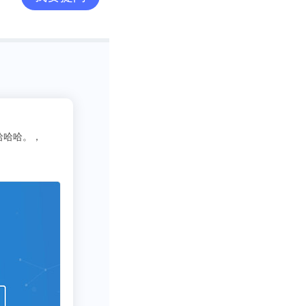
边。研究人员发
有所提高，平均
2
T恤，并且睡眠
吃货老司机
3333
写行业报告需要一些数据呀方
，接触伴侣气味
告睡眠质量有所
了提高。
伴与积极的健康
眠。