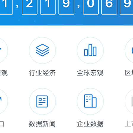
优质睡眠”基本要求，大家自己对号入座！
超过30分钟，一般约10分钟就可以入睡；
呼吸深长，不易被惊醒；
包括上厕所排尿），或很少起夜（最多1次/晚
速入睡；
（比自己正常晨起时间提前2小时）；
忘记梦境，无惊梦（做噩梦）现象；