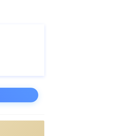
胞胎要么出生在
an Monden
洲，这一增长几
惊讶，“但与此同
很可能会发现这
题，但毫无疑问，
免的时候就应该