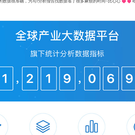
推荐的o，不用去图书馆在宿舍就可以看文献写论文啦，再也不用早起去扒位2