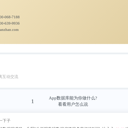
循的原则可以用一句话很好地总结:‘一次一个’
00-068-7188
学人APP资讯组
00-639-9936
ianzhan.com
www.theguardian.com/science/2021/mar/12/wo
birth-rates-reach-historic-high-study-ivf-fertility-s
参考前瞻产业研究院《2021-2026年 中国
离互动交流
资战略规划分析报告》。同时前瞻产业研究
、产业申报、产业园区规划、产业招商引资、I
App数据库能为你做什么?
1
看看用户怎么说
我pick了