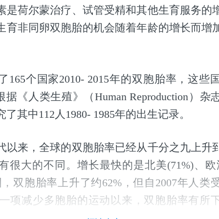
素是荷尔蒙治疗、试管受精和其他生育服务的
生育非同卵双胞胎的机会随着年龄的增长而增加，
。
165个国家2010- 2015年的双胞胎率，这
据《人类生殖》（Human Reproduction
其中112人1980- 1985年的出生记录。
0年代以来，全球的双胞胎率已经从千分之九上升
很大的不同。增长最快的是北美(71%)、欧洲
英国，双胞胎率上升了约62%，但自2007年人
)发起一项减少多胞胎的运动以来，双胞胎率有所
在调查的日期中，只有7个国家发现了超过10%