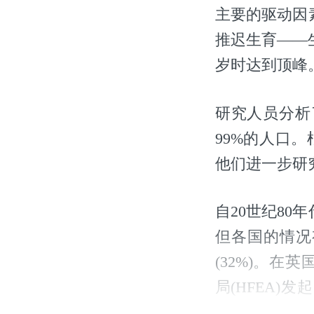
主要的驱动因
推迟生育——
岁时达到顶峰
研究人员分析了
99%的人口。根
他们进一步研究了
自20世纪8
但各国的情况有
(32%)。在
局(HFEA
学的研究中，