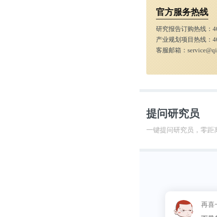
避免。”我们遵
官方服务热线
研究报告订购热线：
4
编译/前瞻经济
产业规划项目热线：
4
客服邮箱：
service@q
原文链接：https://
global-twinning-
提问研究员
更多相关数据请
一键提问研究员，零距
前景预测与投
据、产业规划
解决方案。
这昵称