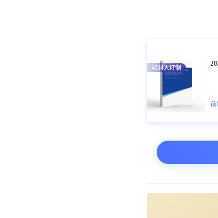
非洲自然出生
非洲，要么出
2
4214
人订制
“除南美外，世界
表示：“在北
前
乎完全是由人
英国生育协会主
时，如果你看
一比率低于20
双胞胎怀孕对