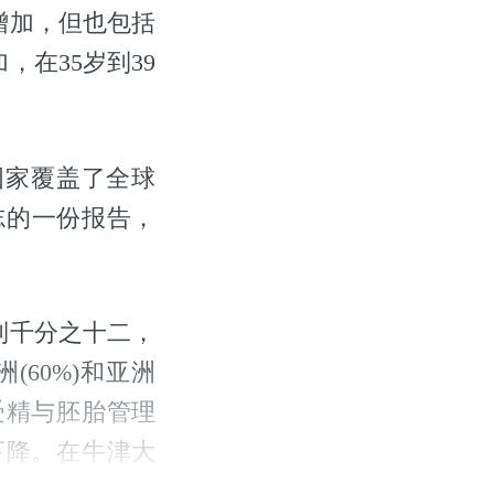
增加，但也包括
在35岁到39
些国家覆盖了全球
）杂志的一份报告，
到千分之十二，
(60%)和亚洲
类受精与胚胎管理
下降。在牛津大
的下降。