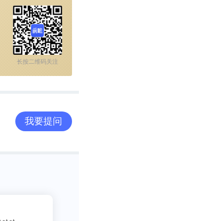
。”
长按二维码关注
rld-peak-twin-
ervices
我要提问
辅助生殖行业市场
院提供产业大数
PO募投可研等
2
吃货老司机