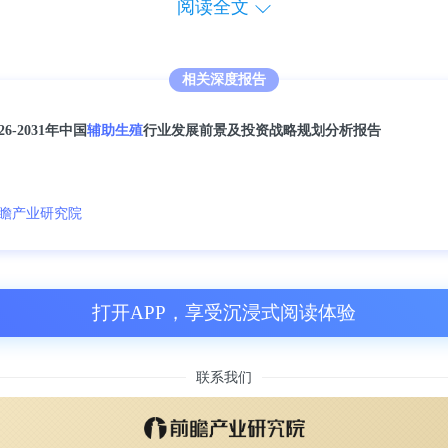
阅读全文
的双胞胎比例很高，根据这项研究，80%的双
相关深度报告
生在亚洲。
026-2031年中国
辅助生殖
行业发展前景及投资战略规划分析报告
各地双胞胎分娩的绝对数量都在增加。”Christia
美和非洲，这一数字增长了80%以上，而在非
瞻产业研究院
口增长造成的。”
席Raj Mathur则指出，孪生率增加并不让人
打开APP，享受沉浸式阅读体验
看西欧，尤其是英国和斯堪的纳维亚国家，你
联系我们
10年和2015年。”“大多数双胞胎婴儿都没问
母亲和婴儿都有更大的风险，所以我们可以避