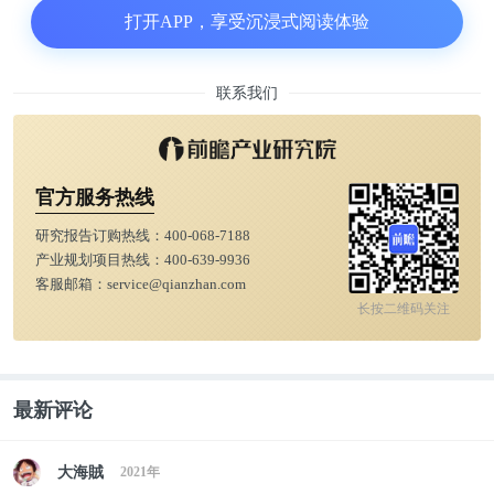
打开APP，享受沉浸式阅读体验
了消极的影响，使中国医疗从原来国际上的“好评
国”变成“差评国”。
联系我们
2000 年，世界卫生组织对191个成员国的卫生系统进
行了一次评估，在综合排名上，中国排在第144位；
在卫生筹资的公平性方面，中国的排名更差，位居第
官方服务热线
188位，倒数第4，仅比巴西、缅甸、塞拉利昂稍强。
研究报告订购热线：
400-068-7188
我们一直认为印度是一个贫富差距极大的国家，但它
产业规划项目热线：
400-639-9936
客服邮箱：
service@qianzhan.com
排在第43位；饱受10年经济制裁的伊拉克，也排在第
长按二维码关注
56位；其他所有人口众多的国家，像巴基斯坦、印
尼、埃及和墨西哥，它们的医疗卫生体制也比中国更
公平[2]。
最新评论
医疗公平首先就体现在医疗的可及性上，即医疗服务
大海賊
2021年
的可获得性。对于普通大众来说，医疗费用越高，医