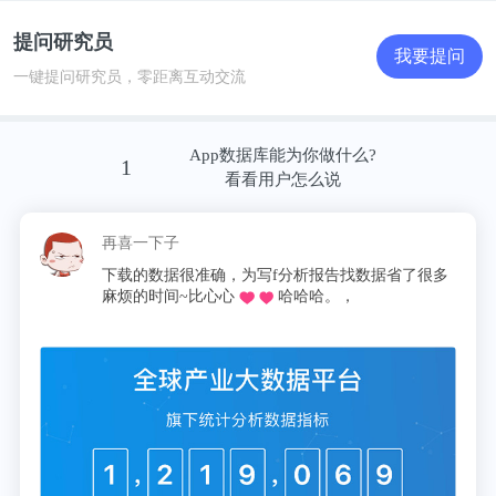
提问研究员
我要提问
一键提问研究员，零距离互动交流
调查显示，高涨的医疗费用已经成为住院者对所住医
App数据库能为你做什么?
1
看看用户怎么说
院最不满意的一个因素，无论是城市还是农村(见表
2)。
再喜一下子
下载的数据很准确，为写f分析报告找数据省了很多
表2：2008年调查地区住院者对所住医院最不满意方
麻烦的时间~比心心
哈哈哈。，
面的评价(%)[6]