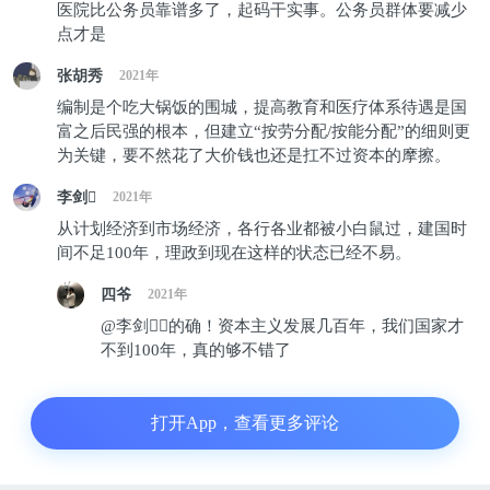
医院比公务员靠谱多了，起码干实事。公务员群体要减少
疗可及性就越差。中国的公医改制导致医疗费用不断
点才是
上升，严重损害了医疗的可及性。在宿迁医改两年
张胡秀
2021年
后，江苏省卫生厅专门做了一次调研，最终得出的结
编制是个吃大锅饭的围城，提高教育和医疗体系待遇是国
论是老百姓的医疗费用不仅没有下降反而上升了
富之后民强的根本，但建立“按劳分配/按能分配”的细则更
[3]。
为关键，要不然花了大价钱也还是扛不过资本的摩擦。
李剑
2021年
从人均年卫生支出占人均年收入比重、人均年卫生支
从计划经济到市场经济，各行各业都被小白鼠过，建国时
出占人均年支出比重的数据来看，1998-2008年间，
间不足100年，理政到现在这样的状态已经不易。
无论是在城市还是农村，均有较大幅度的上升，在某
四爷
2021年
种程度上反映了近年来医疗费用的急剧增长（见表
@李剑：的确！资本主义发展几百年，我们国家才
1）。有学者研究指出，近年来综合医院人均门诊和
不到100年，真的够不错了
住院费用的增长幅度，都大大高于城乡人均收入的增
长幅度[4]。
打开App，查看更多评论
表1：人均年卫生支出占比[5]