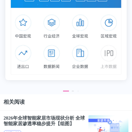
群众对医疗费用的不满，很容易转化为对医院和医生
的不满，从而形成当前紧张的医患关系。由于私有化
或变现私有化的改革，公立医院在很大程度上必须自
力更生，通过大处方和大检查来维持医院的运营。调
查显示，人们不信任民营医院，而对于当前公立医院
的信任度也在降低。浙江卫生服务调查显示，公立医
院40.9%的医生认为就诊患者对其信任度减少，37%
的医生认为工作环境差、压力大，甚至有接近25%的
医生曾经遭受患者及家属的侮辱或暴力[7]。
相关阅读
3 医疗排斥
2026年全球智能家居
市场
现状
分析 全球
智能家居渗透率稳步提升【组图】
无论是私有化还是变相私有化，公医改制的一个主要