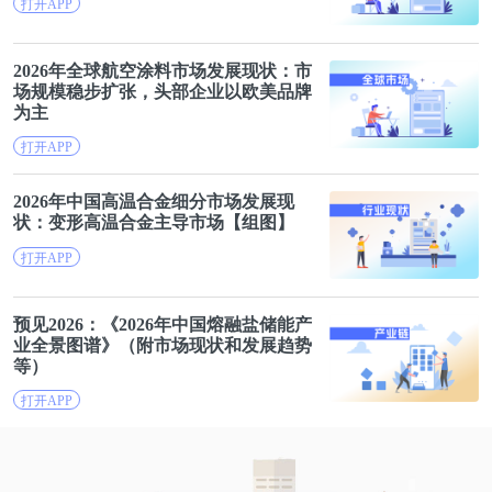
打开APP
后果是医疗费用的迅猛增长，使得越来越多的人该就
诊而不能就诊、该住院而不能住院、不该出院的提前
2026年全球航空涂料
市场
发展
现状
：
市
场
规模稳步扩张，头部企业以欧美品牌
出院，从而在穷人和富人之间产生了医疗排斥的效
为主
应。另外，由于市场规律的作用，大量优质的医疗资
打开APP
源都聚集在城市，而乡村的医疗条件则每况愈下，结
果导致城乡之间的医疗排斥效应。医疗排斥的发生，
2026年中国高温合金细分
市场
发展
现
状
：变形高温合金主导
市场
【组图】
是医疗不公平的典型体现。
打开APP
一件偶然的事情，使河南的公医改制在一夜之间全
国“闻名”。2003年11月18日，新郑市中医院的几名医
预见2026：《2026年中国熔融盐储能产
业全景图谱》（附
市场
现状
和发展趋势
护人员将一名在车祸中受重伤、无力支付医疗费用的
等）
无名病人抛弃，致使这名病人被活活冻死。新郑市中
打开APP
医院由于在2000年以1100万元的价格将医院66.7%的
股份卖给当地的一个企业家而小有名气。正如该院一
位医生所言，改制后的中医院“一切向钱看，赔钱的