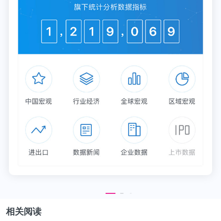
02
“花200万去天津买房”
天津发布“海河英才”行动计划后，央视网新闻记者在
线下申请处问了32个去天津落户的人，发现其中四分
之三来自北京。与北京形成强烈反差的是，隔壁天津
政府为了吸引人才多次发布较为宽松的落户政策。
1994年，天津市政府办公厅转发的《天津市蓝印户口
管理暂行规定》，在此阶段，只要通过在天津买房、
投资等途径就可以落户，有数据指出，此阶段有将近
30多万人通过蓝印户口落户天津。2014年，天津废
除“蓝印户口”政策，改为积分落户，此阶段政策有收
相关阅读
紧趋势。但紧接着的2018年5月，天津发布“海河英