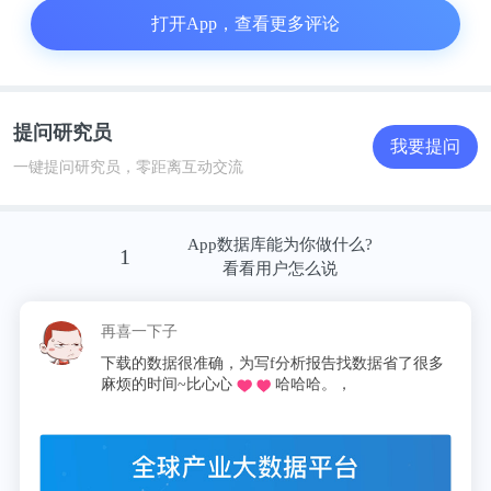
打开App，查看更多评论
所以对没有户籍的北京家长来说，最主流的选择无非
以下：一是让子女留在北京上学，回户籍地参加高
考，但这涉及到了考纲不同、教学内容差异等现实问
提问研究员
我要提问
题;二是早早安排子女出国读书，不必再挤占稀缺教
一键提问研究员，零距离互动交流
育资源，不过也只是少部分高净值家庭的出路;除此
之外，去更具“高考优势”的省份买房落户成了不少中
App数据库能为你做什么?
产阶级家庭的性价比之选，其中，天津成了这类北京
1
看看用户怎么说
家长的首选。
再喜一下子
这昵称我pic
慌
下载的数据很准确，为写f分析报告找数据省了很多
同学推荐的o
麻烦的时间~比心心
哈哈哈。，
论文啦，再也
注：图源自张雪峰微博评论区