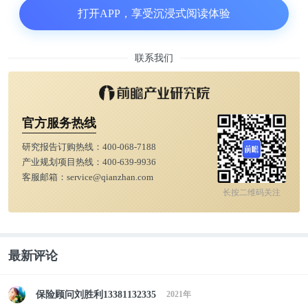
打开APP，享受沉浸式阅读体验
联系我们
官方服务热线
研究报告订购热线：
400-068-7188
产业规划项目热线：
400-639-9936
客服邮箱：
service@qianzhan.com
根据北京市现行积分落户政策计算，假设小明为一名
长按二维码关注
普通本科毕业生，合法租赁住所或单位宿舍，那么他
将获得20分的年龄指标积分和15分的教育背景指标积
分，在连续缴纳7年社保并获得居住证后可以申请积
最新评论
分落户，但想要成为每年那六千分之一谈何容易。理
想条件下，即使不考虑其他现实因素，一名普通本科
保险顾问刘胜利13381132335
2021年