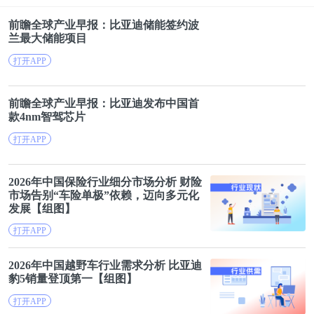
才”计划，落户几乎“零门槛”。在新政出台后的几
前瞻全球产业早报：
比亚迪
储能签约波
天，由于递交的落户申请之多服务器一度宕机，天津
兰最大储能项目
不得不又发布了4次补丁政策。
打开APP
即使不谈落户难度，天津一直以来也是著名的“高考
前瞻全球产业早报：
比亚迪
发布中国首
天堂”。一方面，天津作为直辖市自身拥有优质的教
款4nm智驾芯片
育资源，另外，根据我国现行分省定额的招生录取制
打开APP
度，高考报名人数本不多的天津显然是优势天成。根
据天津新东方学校的计算，2019年天津市高考录取率
2026年中国保险行业细分市场分析 财险
市场告别“
车险
单极”依赖，迈向多元化
79%，排名第一，近几年天津一本录取率也一直保持
发展【组图】
在30%左右。在家长动辄为子女花费数万元报班补习
打开APP
的当下，只此一条便击中了万千家长的心，虽然买房
落户不是小事，但为了孩子的前程和未来，家长也不
2026年中国越野车行业需求分析
比亚迪
豹5销量登顶第一【组图】
得不咬牙前进。
打开APP