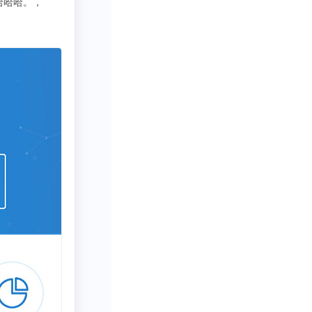
去扒位23333
简直圆满！直接问！满分满分！！！
写行业报告需要一些