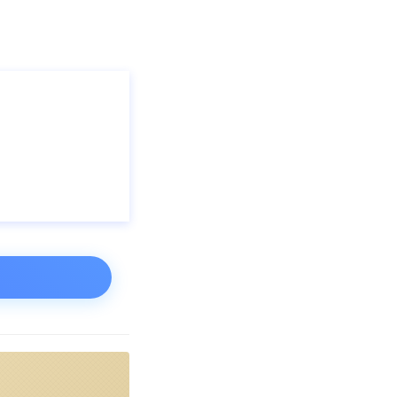
链行业市场前瞻与
大数据、产业规
研等解决方案。