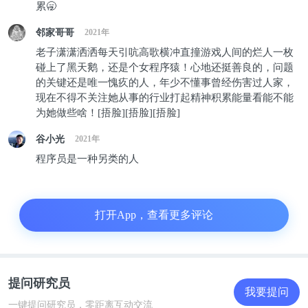
累🥱
后来有一天，A君上班拍桌子，暴怒之后冲了出去。
邻家哥哥
2021年
老子潇潇洒洒每天引吭高歌横冲直撞游戏人间的烂人一枚
大家一脸懵逼，后来才知道，原来是大Boss批评他不
碰上了黑天鹅，还是个女程序猿！心地还挺善良的，问题
懂管理，只知道埋头写代码。
的关键还是唯一愧疚的人，年少不懂事曾经伤害过人家，
现在不得不关注她从事的行业打起精神积累能量看能不能
几年前，和他在微信聊了一次。他去了一家创业公司
为她做些啥！[捂脸][捂脸][捂脸]
做技术负责人，我很好奇，很想知道这次他是怎么做
谷小光
2021年
管理的。
程序员是一种另类的人
我问他：“您现在是怎么带团队的”，这一问不要紧，
聊了半小时。从Flutter的优越性到微服务的落地，再
打开App，查看更多评论
到Google出了什么新技术，顺带鄙视了一些还在用落
后技术的公司。一顿硬核技术科普下来，收获挺大，
但是管理这两个字？嗯，不存在的。
提问研究员
我要提问
一键提问研究员，零距离互动交流