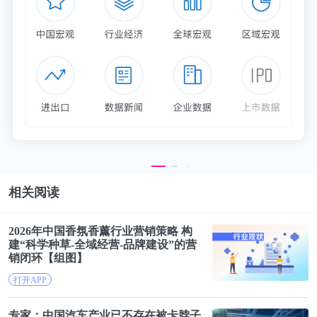
路。
我们是在CSDN论坛上认识的，他帮我解决了一个底
层操作系统级的防劫持问题。后来经常问他一些排查
线上故障的方法论、微服务怎么拆分、如何做出能抗
更高并发的架构，他都非常耐心的指导我，他还有句
口头禅：不服就是干！
B君出来创业没拿融资，自己投了100万。团队5个
相关阅读
人，挤在一个很小的民房。创业期间找他喝酒，他告
诉我：“我一定要改变世界，否则我会被世界改变”。
2026年中国香氛香薰行业营销策略 构
建“
科学
种草-全域经营-品牌建设”的营
销闭环【组图】
一年后，再次去找他喝酒，这次他脸色灰暗，人也非
打开APP
常低迷。原来前期100万烧完，又投入了50万积蓄，
项目还是没有做成。酒过半巡，他突然抱着我哭了起
专家：中国汽车产业已不存在被
卡脖子