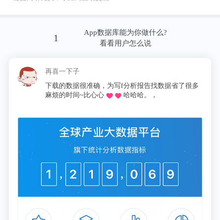
我现在理解了，他压根就不关心管理，聚集一帮极客
跟他一起成长战斗才是最开心的事情。
App数据库能为你做什么?
1
看看用户怎么说
A君今年快50了，前不久和其他人聊起他，大家都感
叹，这老哥战斗力太强了，真是那种一顶十的程序
下子
这昵称我pick了
慌的一比
员。
数据很准确，为写f分析报告找数据省了很多
同学推荐的o，不
十分适
时间~比心心
哈哈哈。，
论文啦，再也不用早
报表简
有时候，沉迷是一种力量，焦虑？不存在的.....
想起A君给我说的那句：“我要开心coding到80！”。
我真心相信他能做到。
2.不服就是干
这次说说我的好朋友B君，今年40岁，曾经鹅场的高
级工程师，7年前，晋升失败一怒之下开启了创业之