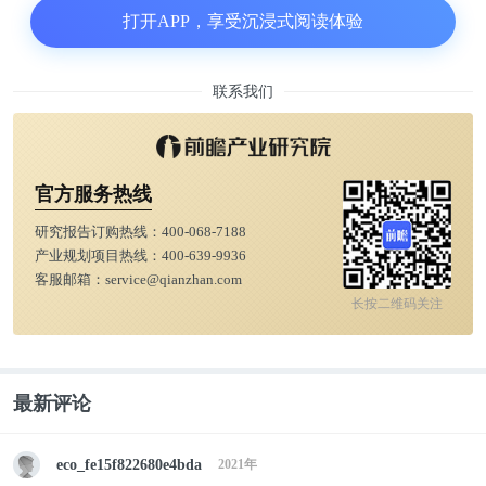
打开APP，享受沉浸式阅读体验
A君基本没有社交，上班就是撸代码，下班就是回家
带孩子。他对优秀的工程师容忍度极高，对差一点的
完全没耐心。
联系我们
偶尔能听见他训斥下属的吵闹声：“这个类写成这
样，你没看代码规范吗？”、“这个线程池不能这么
官方服务热线
用，给你说多少次了！”、“是你没听清楚还是我没讲
研究报告订购热线：
400-068-7188
清楚？不能这么干！”。
产业规划项目热线：
400-639-9936
客服邮箱：
service@qianzhan.com
长按二维码关注
一次下班，和他一起回家，一路上给我讲各种编程技
巧和方法论，我听的津津有味。聊了差不多半小时，
心想可以换个话题了，于是我问：“您周末娱乐都干
最新评论
些什么呢？”，他是这样回答的：“我会去看些开源代
码，自己改着玩很有趣”。那一刻，空气都凝固了，
eco_fe15f822680e4bda
2021年
这话我实在没法接下去了。