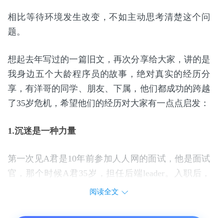
相比等待环境发生改变，不如主动思考清楚这个问
题。
想起去年写过的一篇旧文，再次分享给大家，讲的是
我身边五个大龄程序员的故事，绝对真实的经历分
享，有洋哥的同学、朋友、下属，他们都成功的跨越
了35岁危机，希望他们的经历对大家有一点点启发：
1.沉迷是一种力量
第一次见A君是10年前参加人人网的面试，他是面试
官，那个时候A君35岁，担任后端leader。入职后，
我发现，他用于做管理的时间不多，90%时间在疯狂
阅读全文
编码。