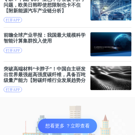
问题，欧美日韩即使想限制也卡不住
来，我这才得知因为积蓄全部烧完，他女朋友已经和
【附新能源汽车产业链分析】
他分手了。
打开APP
再后来，他回到大厂当程序员，级别薪资跟创业前相
前瞻全球产业早报：我国最大规模
科学
智能计算集群投入使用
差无几。谈起创业经历，我为他惋惜，而他并不后
悔。
打开APP
两年前，他开始炒比特币，炒着炒着嫌这些交易平台
突破高端材料“
卡脖子
”！中国自主研发
出世界最强超高强度碳纤维，具备百吨
做得都不够好，于是空余时间动手做了一个交易平
级量产能力【附碳纤维行业发展趋势分
台。
析】
打开APP
去年，B君告诉我，他的交易平台融资500万，再次
出来创业。第二次创业，他已平和很多，没有豪言壮
语，让公司活下去是最大目标。
想看更多 ？立即查看