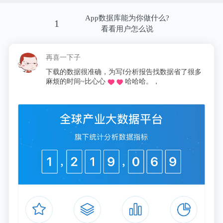
略有差异)。这主要是由电池和电机等三电系统带来
App数据库能为你做什么?
1
的成本。
看看用户怎么说
由于不同车型的起售价格不同，两种车型的价格比也
再喜一下子
不尽相同。起售价格越低，价格比越高。起售价越
下载的数据很准确，为写f分析报告找数据省了很多
高，价格比越低。
麻烦的时间~比心心
哈哈哈。，
如果再对比2020年国产插电混动车型的上险量排名，
我们会发现一些更有意思的现象。