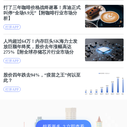
打了三年
咖啡
价格战终谢幕！库迪正式
叫停“全场9.9元”【附
咖啡
行业市场分
析】
打开APP
人均超过64万！内存巨头SK海力士发
放巨额年终奖，
股价
去年涨幅高达
275%【附全球存储芯片行业市场分
析】
打开APP
股价
四年跌去94%，“疫苗之王”何以至
此？
打开APP
想看更多 ？立即查看