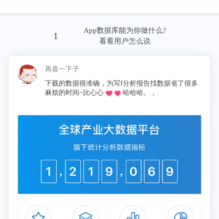
士生问题上的最大不同，还在于将博士生看作学生还
是看作学者。
App数据库能为你做什么?
1
看看用户怎么说
换句话说，美国高校博士生有着较清晰的学者意识，
再喜一下子
而中国博士生则学者意识不强，很多时候更愿意把自
下载的数据很准确，为写f分析报告找数据省了很多
己当作学生。
麻烦的时间~比心心
哈哈哈。，
究竟该把博士生当作学生还是学者，这并非是伪命
题。或许这两者不矛盾，也有将两者统一得很好的博
导与博士生，但真的要认真讨论一个学术问题时，这
样的身份问题就可能会暴露出来。因为学生是以学习
知识为主要目的，而学者则以探讨学术为使命。
如果博士生自我定位为学生，他就很难在学术问题上
敢于发表见解，甚至在学习过程中，只把自己定位在