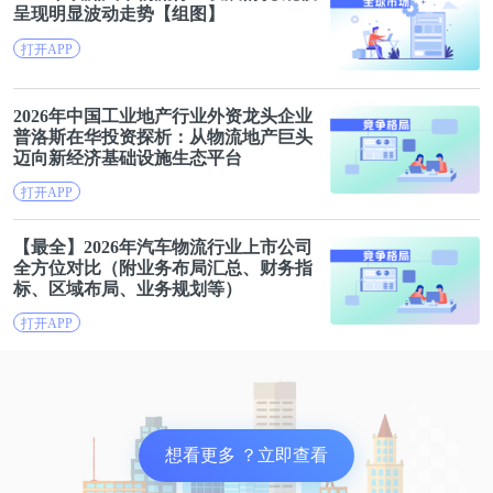
呈现明显波动走势【组图】
《从学生到学者：博士生指南》一书在美国被称为博
打开APP
士生必读书目。该书站在博士生角度，探讨了很多现
实问题，比如成为学者意味着什么、高阶博士技能、
2026年中国工业地产行业外资龙头企业
普洛斯在华投资探析：从
物流
地产巨头
如何撰写主要论文、如何注释期刊文章、如何撰写高
迈向新经济基础设施生态平台
质量的论文、如何管理论文过程等。其中包含了高质
打开APP
量博士论文的实际案例，很有参考价值。
【最全】2026年汽车
物流
行业上市公司
全方位对比（附业务布局汇总、财务指
该书直言不讳地告诫博士生，言行要像学者。如果你
标、区域布局、业务规划等）
想成为一名学者，那么你就需要像个学者一样行事。
打开APP
作为一名正在进行学术研究的学生，你需要像博士那
样去学习、思考、探索、阅读和写作。
实际上，在大学授予你学位之前，你必须证明你可以
想看更多 ？立即查看
通过为人们所接受的方式应用这些博士水平的技能。