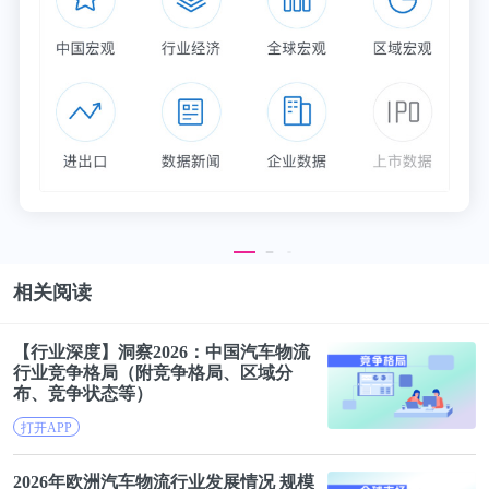
吸纳知识的藩篱之内。
站在博士生角度来看，踏入校门攻读博士学位者，其
实是踏上了将自己培养成为学者的必由之路。因此，
对于成为学者，他们要有清醒的自我意识。
正是从这个意义上，我曾经多次直言，如果未来不想
成为学者，尽量不要读学术型博士，而选择去读职业
型、专业型博士，否则确有浪费个人才华、时间、精
相关阅读
力之嫌，更有浪费导师和高校招生名额、挥霍社会资
源之弊。
【行业深度】洞察2026：中国汽车
物流
行业竞争格局（附竞争格局、区域分
布、竞争状态等）
在我国，较少见到怎样成为合格博士生的书籍。但美
打开APP
国却有很多如何把博士生培养成为学者的讨论以及相
关著述。在此仅举一例。
2026年欧洲汽车
物流
行业发展情况 规模