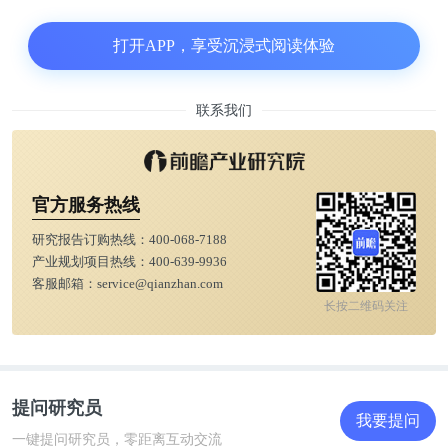
生。就文科而言，读博不需要经过硕士阶段，所以在
美国攻读博士学位一般需要6~7年。
打开APP，享受沉浸式阅读体验
有意思的是，很多美国大学的学生读完博士阶段的课
联系我们
程后，能自动获得一个硕士学位。美国高校中选读硕
士学位者，大都读的是以应用型为主的专业，读学术
型专业者大都是博士生。
官方服务热线
研究报告订购热线：
400-068-7188
对于硕士专业，并不是所有美国高校都要求学生撰写
产业规划项目热线：
400-639-9936
硕士论文，甚至有不少高校并不要求其撰写学位论
客服邮箱：
service@qianzhan.com
文。但在中国，虽然现在有直博生，但绝大多数人还
长按二维码关注
是要经过硕士阶段的培养才能读博。
身份认知很重要
提问研究员
我要提问
一键提问研究员，零距离互动交流
当然，除了上述表面上的异同外，在我看来中美在博