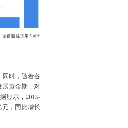
。同时，随着各
发展黄金期，对
示，2015-
万亿元，同比增长