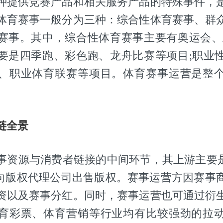
种提供竞赛产品和相关服务产品的特殊事件，
体育赛事一般分为三种：综合性体育赛事、群
赛事。其中，综合性体育赛事主要有奥运会、
要是四季跑、彩色跑、龙舟比赛等项目;职业
、职业体育联赛等项目。体育赛事运营是整
链全景
事资源与消费者链接的中间环节，其上游主要是
方向版权代理公司出售版权。赛事运营方因赛事
资以及赛事分红。同时，赛事运营也可通过衍
育彩票、体育营销等行业均有比较强劲的拉