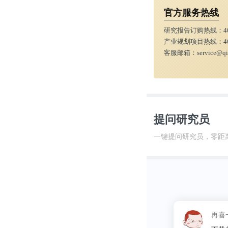
官方服务热线
研究报告订购热线：
4
产业规划项目热线：
4
客服邮箱：
service@q
提问研究员
一键提问研究员，零距
这昵称