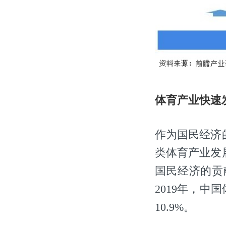
体育产业快速
作为国民经济
类体育产业发
国民经济的贡
2019年，中
10.9%。