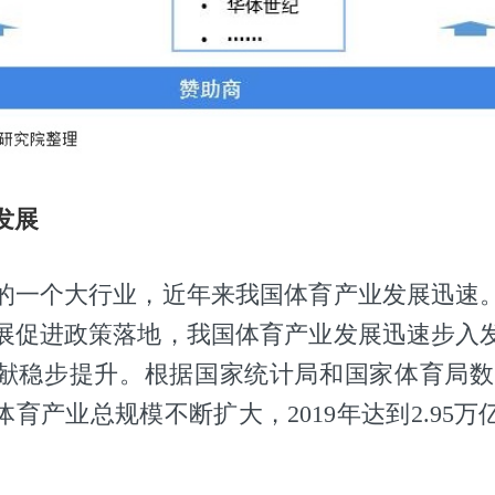
发展
的一个大行业，近年来我国体育产业发展迅速
展促进政策落地，我国体育产业发展迅速步入
献稳步提升。根据国家统计局和国家体育局数据显
国体育产业总规模不断扩大，2019年达到2.95