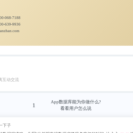
00-068-7188
00-639-9936
ianzhan.com
离互动交流
App数据库能为你做什么?
1
看看用户怎么说
我pick了