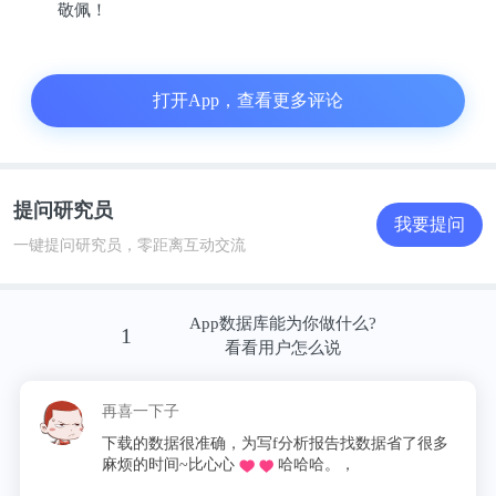
敬佩！
能自己获得最大优势，当然也必须分给世界一些红
利，否则自己也无法长期利益最大化。
打开App，查看更多评论
很显然，那时候中国企业要走「技工贸」路线是非常
非常难的，所以「贸工技」是主流务实的路线。
提问研究员
几十年过去了，中国的发展和创业者面对环境的变化
我要提问
一键提问研究员，零距离互动交流
都是巨大的。首先是「贸工技」变成了「工贸技」
——生产制造优势之上的完整产品定义能力，已经造
就了一大批中国的优秀公司。从 PC 产业到国产手机
App数据库能为你做什么?
1
产业的崛起就是典型代表。
看看用户怎么说
甚至如果泛化来看，中国互联网企业的崛起也是这个
再喜一下子
逻辑，在硅谷之火带来的数字化的红利上，通过产品
下载的数据很准确，为写f分析报告找数据省了很多
麻烦的时间~比心心
哈哈哈。，
创新，海量服务用户。而他们的视野里，自有的技术