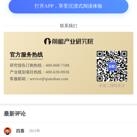
打开APP，享受沉浸式阅读体验
说起来，上世纪 90 年代中国企业对走「贸工技」还
是「技工贸」路线的探讨，一度非常引人注目。前者
先做生意，求规模求效率，以此实现一定的原始积
联系我们
累，然后开发新产品，最后再争取技术高地，找到更
强的竞争力和壁垒。而后者希望先开发新技术、新产
品，努力实现新技术、新产品所带来的丰厚利润。
官方服务热线
研究报告订购热线：
400-068-7188
其实这个问题本质上不是一个简单的发展路径的问
产业规划项目热线：
400-639-9936
客服邮箱：
service@qianzhan.com
题，而是一个有着时代约束的产业分工的问题。当你
长按二维码关注
是一个产业的既定游戏规则的玩家的时候，你只能是
「贸工技」，遵循规则，在别人创造的技术红利中分
一小杯羹，好好赚钱改善生活。
最新评论
而当你是行业的引领者和定义者的时候，你必须要成
四喜
2021年
为「技工贸」，你需要不断去构建新的技术红利，才