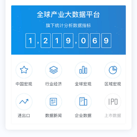
创新是一个自然而然的业务需求，已经融入业务发展
之中，不再上个世纪 90 年代企业们未来的愿景了。
比如美团这样的企业，抓住了在移动互联网时代，对
本地生活服务产品重新定义的机遇，成为了国民平
台。这个过程中为了满足服务需求和提升效率，在骑
手调配体系上运用大数据和 AI 等技术，建构了非常
有优势的底层技术能力。并且为了进一步满足运营需
求，还在加大对于无人配送机器人等前沿领域的技术
研发投入，这是比较典型的「工贸技」路线。
实际上，未来一段时间，越来越多的国内企业家还会
去进一步追求「技工贸」的思路，这背后其实是越来
越多的中国企业，开始在各个领域，逐步从行业游戏
的老实玩家，变成引领者，甚至要成为是行业的定义