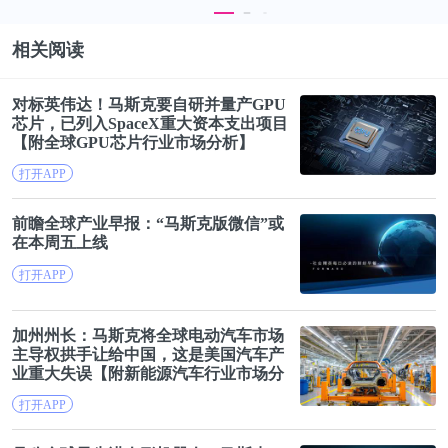
者。比如华为、大疆这样的，已经是在努力塑造自己
局部的技术红利，依靠更多原创技术体系在全球市场
相关阅读
画「同心圆」，而不是贸工技时代那种一个市场一个
「圆」的发展模式了。
对标英伟达！
马斯
克
要自研并量产GPU
芯片，已列入SpaceX重大资本支出项目
【附全球GPU芯片行业市场分析】
最近的国际形势之中，对于中国科技力量崛起的恐
打开APP
惧，除了政治的视角，本质上也是源自中国科技企业
可能会颠覆现有全球产业分工，成为产业的定义者。
前瞻全球产业早报：“
马斯
克
版微信”或
在本周五上线
那么这时候几十年前中国商业的「贸工技」宿命，就
成了其他玩家不得不面对的选择。所以数字化技术红
打开APP
利的关键命门——「芯片」就成了一道关卡。
加州州长：
马斯
克
将全球电动汽车市场
主导权拱手让给中国，这是美国汽车产
数字化红利虽然还远远没有完结，但如果这个红利的
业重大失误【附新能源汽车行业市场分
全球分享的机制产生了变化，中国科技公司必然要做
析】
打开APP
出对应的努力去找到解决问题的路径。