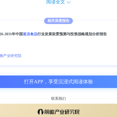
阅读全文
相关深度报告
026-2031年中国
速冻食品
行业发展前景预测与投资战略规划分析报告
瞻产业研究院
分布呈区域性特征
打开APP，享受沉浸式阅读体验
业的区域分布来看，速冻食品原料产地分布与
联系我们
在一定联系。根据企查猫数据，我国速冻食品
至今有超过5万家，但区域分布较零散，其中