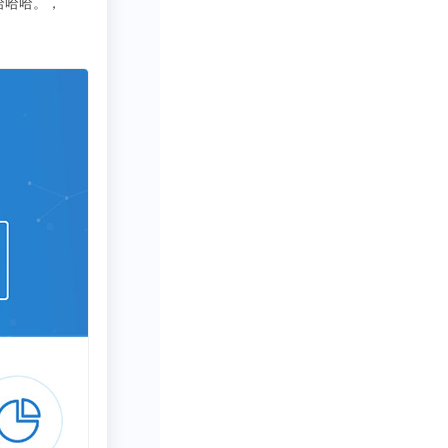
3333
写行业报告需要一些数据呀方
三全、思念、龙
应的生产企业总
占行业企业总数