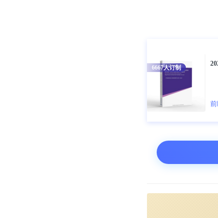
2
6667
人订制
前
速冻食品企业
从速冻食品企
业区域分布存
量较多，累计