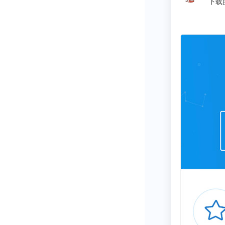
同学
从速冻食品品
凤、湾仔码头
部均位于河南
量的7%，位