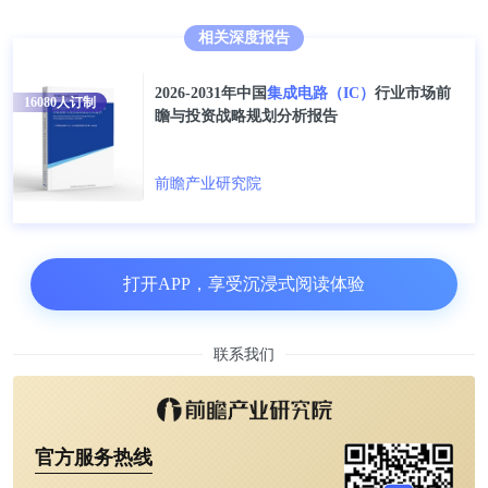
相关深度报告
2026-2031年中国
集成电路（IC）
行业市场前
16080
人订制
瞻与投资战略规划分析报告
前瞻产业研究院
打开APP，享受沉浸式阅读体验
联系我们
官方服务热线