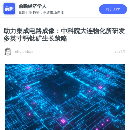
前瞻经济学人
打开APP
紧跟行业趋势，免遭市场淘汰
助力集成电路成像：中科院大连物化所研发
多英寸钙钛矿生长策略
2021年
olivia chan