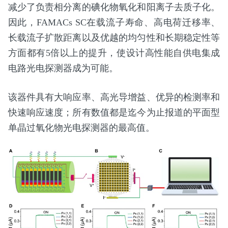
减少了负责相分离的碘化物氧化和阳离子去质子化。
因此，FAMACs SC在载流子寿命、高电荷迁移率、
长载流子扩散距离以及优越的均匀性和长期稳定性等
方面都有5倍以上的提升，使设计高性能自供电集成
电路光电探测器成为可能。
该器件具有大响应率、高光导增益、优异的检测率和
快速响应速度；所有数值都是迄今为止报道的平面型
单晶过氧化物光电探测器的最高值。