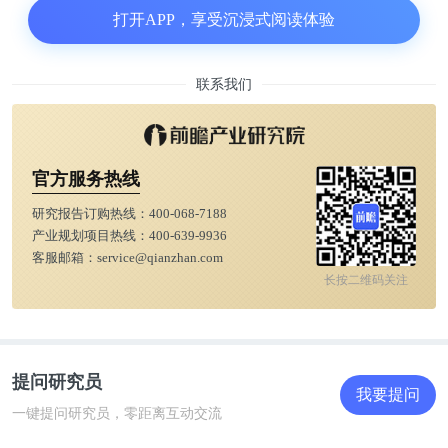
承认你是我的老大”。
打开APP，享受沉浸式阅读体验
图片
联系我们
下属在处于低话语权的位置，会对高话语权的人产生
警惕和不信任心态，一方面认为领导的要求不近情
官方服务热线
理，另一方面总觉得领导的承诺是画大饼。
研究报告订购热线：
400-068-7188
产业规划项目热线：
400-639-9936
这个时候，领导不只是要表现得尊重、礼貌和平易近
客服邮箱：
service@qianzhan.com
人的坦诚，更需要真正“看见”下属的个性、需求、尊
长按二维码关注
严和梦想，才能真正激发他们的自驱力，让他们从心
底里认同你这个人。
提问研究员
沟通中，无法“看见”对方就无法建立认同。所以很多
我要提问
品格备受赞扬的领导者，在公众会面时会习惯性的多
一键提问研究员，零距离互动交流
跟普通人热情握手、眼神交流，甚至询问工作人员的