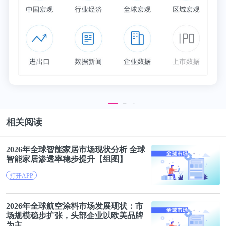
但是赞美必须有技巧，否则会被当做虚伪。
罗振宇还在《对话》节目的时候，策划过易中天的访
谈。当时易中天因为《品三国》系列火遍全国，邀约
拜访的人多到能踩平他家门槛。
面对态度礼貌但冷淡的易中天，罗振宇一上来就
相关阅读
说：“易中天老师，我仰慕您很久了。但我个人认
为，您最好的作品应该是《艺术的特征》。”
2026年全球智能家居
市场
现状
分析 全球
智能家居渗透率稳步提升【组图】
易中天的反应是瞬间喜笑颜开。
打开APP
同样是赞扬，有备而来的罗胖就能一句话说到对方心
2026年全球航空涂料
市场
发展
现状
：
市
里去。
场
规模稳步扩张，头部企业以欧美品牌
为主