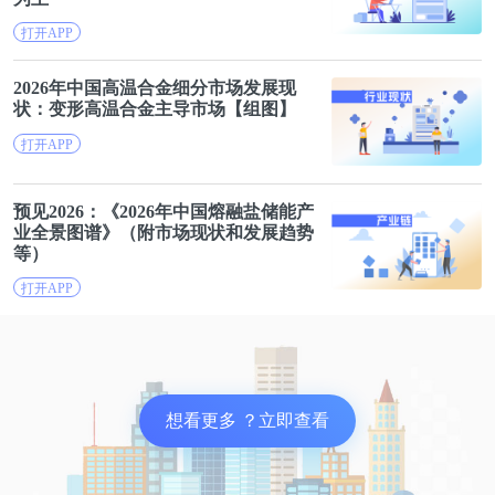
每个人都需要别人的认可，强者比弱者更在意能不能
打开APP
被正确的认可，或者说“被看懂”。
2026年中国高温合金细分
市场
发展
现
状
：变形高温合金主导
市场
【组图】
强者只有在感受到自己真正的成就不被理解的时候，
打开APP
他们才需要大量泛泛的赞美，来填补没有被看懂的内
心空虚。
预见2026：《2026年中国熔融盐储能产
业全景图谱》（附
市场
现状
和发展趋势
等）
如果你看懂了强者，只需要一句话就能拉近关系，还
能让你获得对方的尊重。
打开APP
让渡权力帮你得到权力
讲完了权力的差距，现在来讲讲权力平等情况下的沟
想看更多 ？立即查看
通。