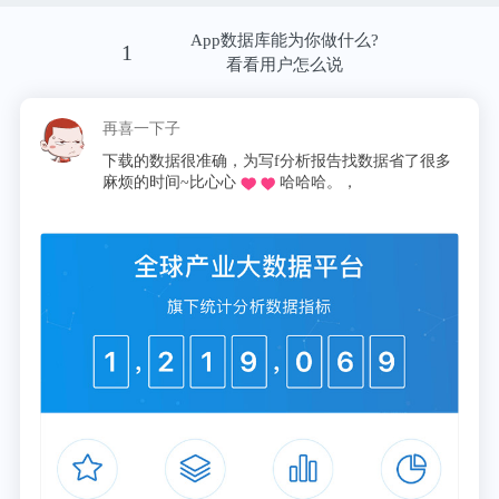
名字。
App数据库能为你做什么?
1
看看用户怎么说
虽然强势一方的权力可以掌控沟通走向，但弱势一方
的认同才能让沟通继续下去。
再喜一下子
下载的数据很准确，为写f分析报告找数据省了很多
麻烦的时间~比心心
哈哈哈。，
需要“被看懂”是强者的软肋
沟通是一场考验双方默契的游戏。当话语权高的人主
动开始沟通，话语权低的人就能决定这次沟通要不要
进行下去。
如果话语权低的人更看重这场沟通怎么办？
以新客户面谈为例，销售需要用拉近关系的策略来成
单，最快最有效的方式就是“赞美”。