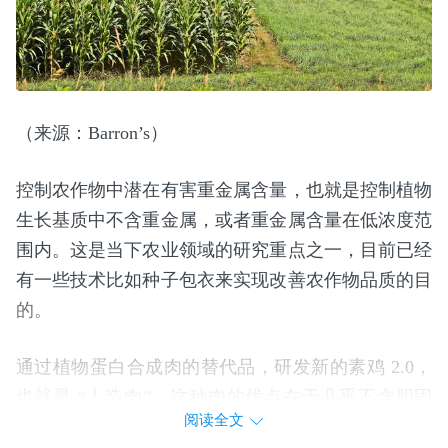
（来源：Barron’s）
控制农作物中潜在有害重金属含量，也就是控制植物
生长基质中不含重金属，或者重金属含量在低浓度范
围内。这是当下农业领域的研究重点之一，目前已经
有一些技术比如种子包衣来实现改善农作物品质的目
的。
通过植物蛋白合成肉的替代品，研发新的素鸡 2.0，
也就是 “人造肉”。这种肉的优点在于几乎不含胆固
阅读全文
醇与脂肪，且相较传统肉更加绿色环保。据公开消