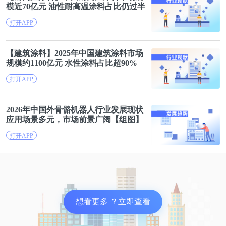
模
近70亿元 油性耐高温涂料占比仍过半
打开APP
【建筑涂料】2025年中国建筑涂料
市场
规模
约1100亿元 水性涂料占比超90%
打开APP
图 | 黄峥接受采访截图，2018 年，腾讯新闻《财约
2026年中国外骨骼机器人行业发展现状
应用场景
多元，市场前景广阔【组图】
你》视频采访（来源：视频截图）
打开APP
卸任当天，黄峥还向母校浙江大学捐赠 1 亿美元，用
于推动学校在计算与生物、医疗、农业、食品等交叉
领域开展基础研究及前沿探索。
想看更多 ？立即查看
“而今一晃已过不惑之年了，想成为真正的科学家也