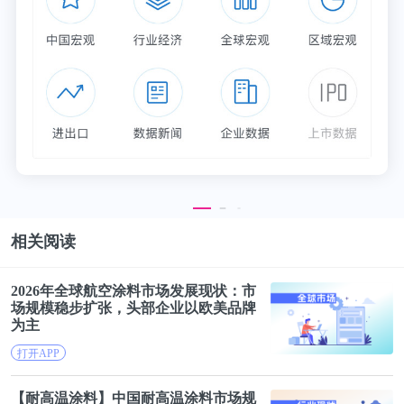
重，在仓储、物流及农货源头开始进行新一轮的投
入，新的业务开始在拼多多内萌芽并迅速成长。
而在致股东信中，黄峥是这样说的，“为了确保拼多
多 10 年后的高速、高质量发展，那么有些探索现在
已经是正当其时了”，而自己作为创始人，跳脱出来
去摸一摸 10 年后路上的石头，可能是比较合适的人
选。
尽管大学时的专业是计算机，但黄峥心中始终有一个
相关阅读
科学家的梦，2018 年，在接受腾讯新闻《财约你》
2026年全球航空涂料市场发展现状：
市
的视频采访中，黄峥就表示，自己还是想当一名科学
场规模
稳步扩张，头部企业以欧美品牌
家。
为主
打开APP
【耐高温涂料】中国耐高温涂料
市场规