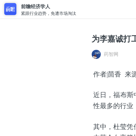
前瞻经济学人
紧跟行业趋势，免遭市场淘汰
为李嘉诚打
药智网
作者|茴香 来源
近日，福布斯
性最多的行业
其中，杜莹凭