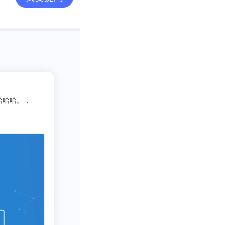
疗公司的投资，
2
吃货老司机
动下，杜莹决定
3333
写行业报告需要一些数据呀方
药企业的能力，
国带来变革性药