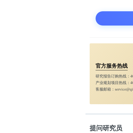
番事业，而创
在杜莹的领导
渐形成自己的
类新药带入临
与包括阿斯利
官方服务热线
研究报告订购热线：
4
谁也没想到，
产业规划项目热线：
4
线。“我当时3
客服邮箱：
service@q
2011年，
风投机构能够
提问研究员