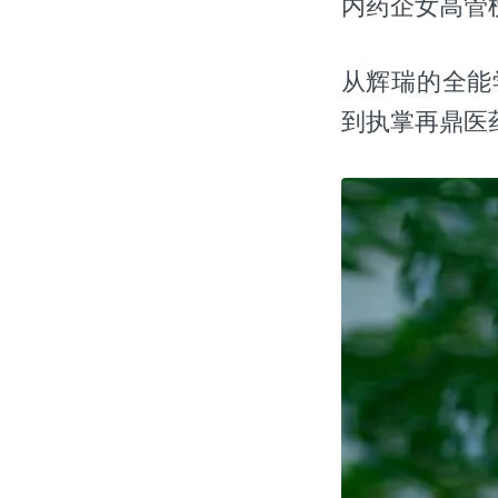
内药企女高管
从辉瑞的全能
到执掌再鼎医