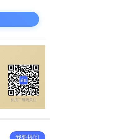
国药企合作，逐
后将五个1.1
丰富产品线，并
作关系。
所热爱的制药一
长按二维码关注
成投资人。“在
学的企业。”
我要提问