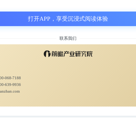
新药市场的空白，正是她着手之处。
打开APP，享受沉浸式阅读体验
下，和记黄埔医药开始与礼来、阿斯利康等跨
研发能力，并成为中国新药研发的领军企业，先
联系我们
床试验，为公司建立起肿瘤和自身免疫领域的
康、强生、礼来等制药巨头建立了独家战略合
00-068-7188
10年后，这位制药研发的精英，会离开她
00-639-9936
0多岁，我喜欢挑战。”
ianzhan.com
杜莹决定在投资领域一试身手，加入了红杉资本变
有更好的机会，去支持和培养下一代中国生命科