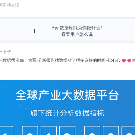
离互动交流
两年期间，杜莹领导了多项对中国最重要的医
etaPharma等。
App数据库能为你做什么?
1
看看用户怎么说
我pick了
创业吗？”杜莹问自己。在对新药研发热情的驱
推荐的o，不用去图书馆在宿舍就可以看文献写论文啦，再也不用早起去扒位2
份。
莹成立再鼎医药，深意为“再次问鼎”。
少有企业从零开始研发药物，缺乏创立一流制
不仅仅是自己的第二次创业，也将致力于为中
知名的生物制药企业。