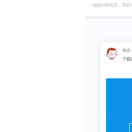
一键提问研究员，零距
在做投资人的
包括百济神州、B
再次问鼎
这昵称
“有必要再次
同学
回归企业家身
2014年，杜
她说，中国很
而再鼎医药，
物，成为全球