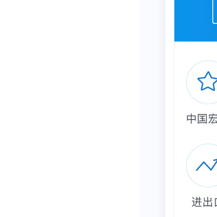
成立初期，再
物ZL-21
药物，拥有亚
同时，再鼎医
球各地发现、
动药物研发，
地。
杜莹的“再鼎
2017年，