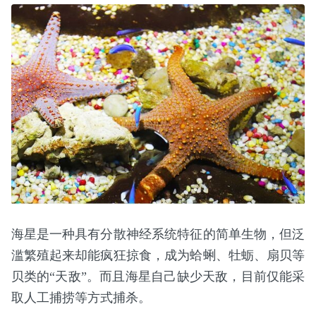
海星是一种具有分散神经系统特征的简单生物，但泛
滥繁殖起来却能疯狂掠食，成为蛤蜊、牡蛎、扇贝等
贝类的“天敌”。而且海星自己缺少天敌，目前仅能采
取人工捕捞等方式捕杀。