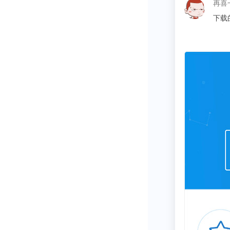
蜜袋鼯属于夜
这昵称
门，但它只喜
同学
如果把它从笼
他爱“探险”的
不过，它身型
会乖乖跑过来