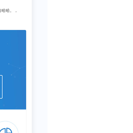
有时我会带它出
吃货老司机
3333
写行业报告需要一些数据呀方
缝、桌角下都是
一敲地板，他就