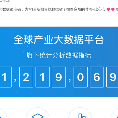
行类动物，白天不喜欢活动，只在夜里闹腾。
我pick了
欢躲在我包里睡觉。
推荐的o，不用去图书馆在宿舍就可以看文献写论文啦，再也不用早起去扒位2
子放出来，它会非常活泼地四处探索——沙发
地方。
太小，如果人稍不注意就找不到了。但只要我
找我，别人都不行。