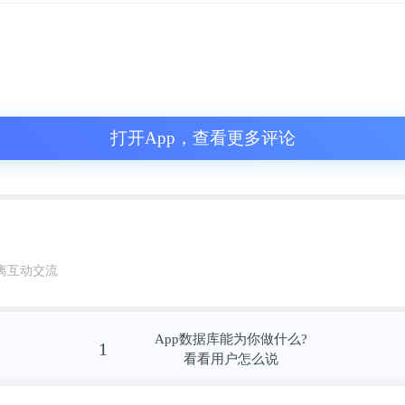
打开App，查看更多评论
蜜蜜
离互动交流
不相信这么小的东西会认主人。直到有一次，
App数据库能为你做什么?
我爸妈只认我，才发现这小家伙真的忠心。
1
看看用户怎么说