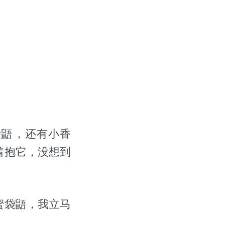
袋鼯，还有小香
着抱它，没想到
蜜袋鼯，我立马