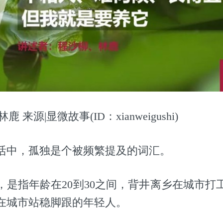
 来源|显微故事(ID：xianweigushi)
活中，孤独是个被频繁提及的词汇。
，是指年龄在20到30之间，背井离乡在城市打
在城市站稳脚跟的年轻人。