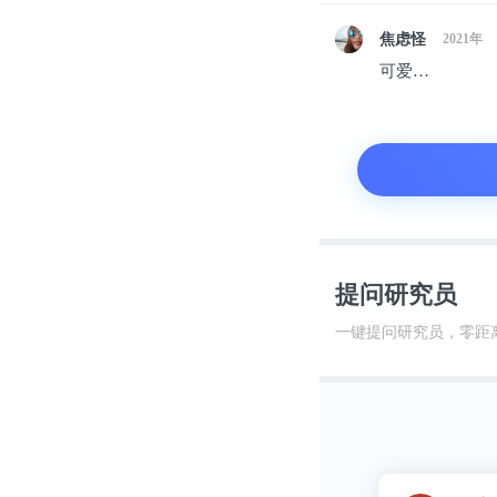
焦虑怪
2021年
可爱…
提问研究员
图 | 小时候的
一键提问研究员，零距
一开始，我并
住一屋檐下的