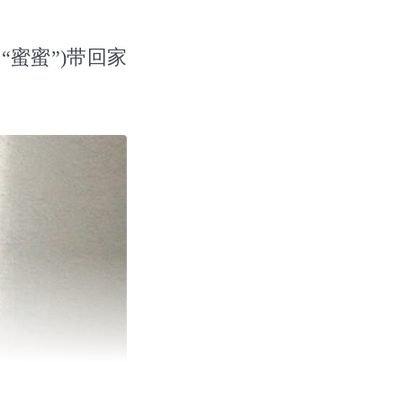
“蜜蜜”)带回家