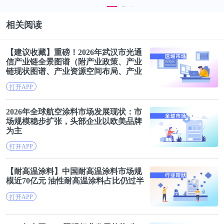
数字化经营体系应该怎么搭建？真正能提升公司的经
相关阅读
营分析、决策能力
【建议收藏】重磅！2026年武汉市光通
数字化投发？数字化研发（设计）？数字化产品及服
信产业链
全景
图谱
（附产业政策、产业
链现状
图谱
、产业资源空间布局、产业
务？数字化供应链？数字化生产、建造怎么做？
链发展规划）
打开APP
供应商协同平台要不要建？有什么用？怎么建？如何
2026年全球航空涂料市场发展现状：
市
提升与分供方的协同效率？
场规模
稳步扩张，头部企业以欧美品牌
为主
什么是业务端到端？端到端应该怎么做？
打开APP
【耐高温涂料】中国耐高温涂料
市场规
项目运营管理的一体化应该怎么做？怎么实现业财税
模
近70亿元 油性耐高温涂料占比仍过半
一体化？实时资金计划怎么才能实现？
打开APP
房企多元化很普遍，大会员怎么做？会员经营怎么