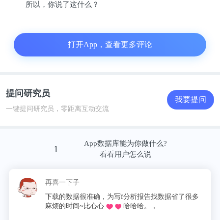
系、执行体系、客户体系？
所以，你说了这什么？
数字化怎样才能很好推动流程优化、业务变革？成功
落地
打开App，查看更多评论
数字化如何保障集团的战略执行在终端不走样？
提问研究员
图片
我要提问
一键提问研究员，零距离互动交流
都在说中台，到底中台对房企有什么用？有些房企中
台都干失败了，我们还要干吗？
App数据库能为你做什么?
1
看看用户怎么说
财务共享、人力共享、采购共享、成本共享、设计共
再喜一下子
享……这些东西到底怎么搭？怎么建？
下载的数据很准确，为写f分析报告找数据省了很多
麻烦的时间~比心心
哈哈哈。，
都说以项目为中心，以客户为中心，数字化到底要怎