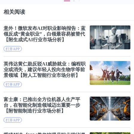
相关阅读
意外！微软发布AI对
职业
影响报告：蓝
领反成“黄金
职业
”，白领最容易被替代
【附生成式AI行业市场分析】
打开APP
英伟达黄仁勋反驳AI威胁就业：编程
职
业
或消失，建议年轻人投向生物学等前
景领域【附人工智能行业市场分析】
打开APP
富士康：已推出全方位机器
人生
产平
台，在智能化制造领域迈出重要一步
【附智能制造行业市场分析】
打开APP