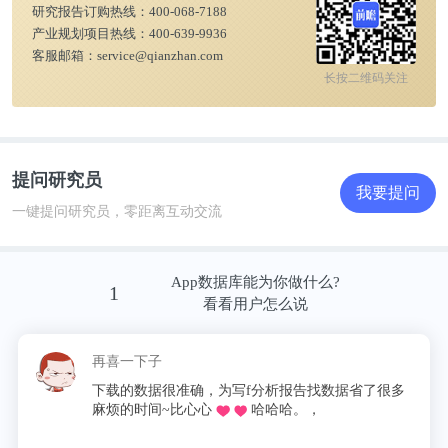
研究报告订购热线：
400-068-7188
产业规划项目热线：
400-639-9936
客服邮箱：
service@qianzhan.com
长按二维码关注
提问研究员
我要提问
一键提问研究员，零距离互动交流
App数据库能为你做什么?
1
看看用户怎么说
再喜一下子
下载的数据很准确，为写f分析报告找数据省了很多
麻烦的时间~比心心
哈哈哈。，