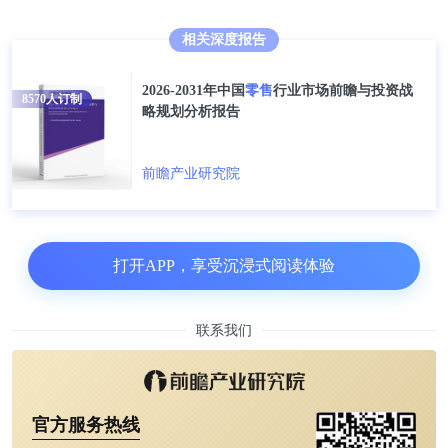
1)按经营单位所在地分，
2020年12月中国城镇消费品
相关深度报告
零售额为34706亿元，同比增长4.4%;乡村消费品零售
2026-2031年中国
零售
行业市场前瞻与投资战
额为5860亿元，增长5.9%。
8570
人订制
略规划分析报告
累计方面，2020年全年中国城镇消费品零售额累计达
前瞻产业研究院
到了339119亿元，比上年累计下降4.0%;乡村消费品
零售额累计达到了52862亿元，累计下降3.2%。
打开APP，享受沉浸式阅读体验
2)按消费类型分，
2020年12月中国商品零售为35616
亿元，同比增长5.2%;
餐饮
收入为4950亿元，同比增
长0.4%，11月份为下降0.6%。
联系我们
累计方面，2020年全年中国商品零售累计达到了
352453亿元，比上年累计下降2.3%;餐饮收入累计达
官方服务热线
到了39527亿元，累计下降16.6%。