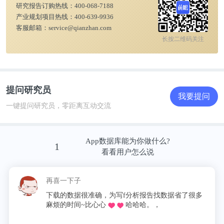
研究报告订购热线：
400-068-7188
产业规划项目热线：
400-639-9936
3)按零售业态分，
2020年中国限额以上零售业单位中
客服邮箱：
service@qianzhan.com
长按二维码关注
的
超市
零售额比上年增长3.1%，百货店、专业店和专
卖店分别下降9.8%、5.4%和1.4%。
提问研究员
我要提问
一键提问研究员，零距离互动交流
App数据库能为你做什么?
1
看看用户怎么说
再喜一下子
下载的数据很准确，为写f分析报告找数据省了很多
麻烦的时间~比心心
哈哈哈。，