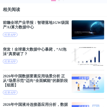
前瞻产业研究院提供产业
大数据
、
产业规划
、产业申
相关阅读
报、产业园区规划、产业招商引资、IPO募投可研等
解决方案。
前瞻全球产业早报：智谱落地1GW级国
产
AI
算力
数据
中心
打开APP
突发！全球最大
数据
中心暴毙，“
AI
泡
沫”真要破了？
打开APP
2026年中国
数据
要素应用场景分析 正
从“场景示范”迈向“全面赋能”的新阶段
【组图】
打开APP
2026年中国液冷连接器应用分析，
数据