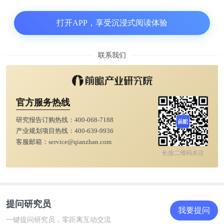
Wi-Fi）、宽频、交换器等，但在过去，网通领域的
打开APP，享受沉浸式阅读体验
芯片需求较为稳定，不过随着疫情的爆发，民众开始
居家隔离。线上教育、远成程办公、线上娱乐等需求
大增，不仅对网络的要求更高，带动了网络服务器市
联系我们
场，也让网通业掀起了换机潮。
有网通业人士透露，当前任何关键元器件都缺乏，更
官方服务热线
紧缺的则是主芯片。友讯的董事长李忠旺在日前表
研究报告订购热线：
400-068-7188
示，近期网通芯片缺料非常严重，部分芯片交期甚至
产业规划项目热线：
400-639-9936
客服邮箱：
service@qianzhan.com
长达52周，业者需要积极应变解决缺料问题。
长按二维码关注
这些业内人士也提到，目前能够生产交付的货物，均
是三四个月以前便向晶圆厂下的订单，这些订单无法
满足如今客户的供应需求，因此只能选择每个月交付
提问研究员
我要提问
一部分，其他的后续再进行排队交货。
一键提问研究员，零距离互动交流