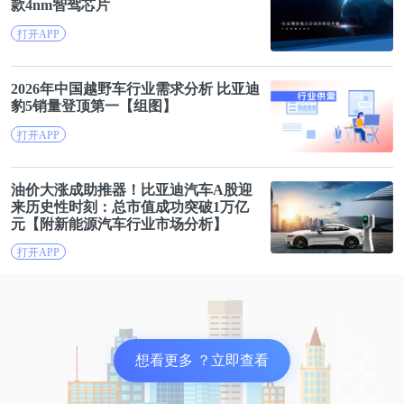
款4nm智驾芯片
打开APP
2026年中国越野车行业需求分析
比亚迪
豹5销量登顶第一【组图】
打开APP
油价
大
涨成助推器！
比亚迪
汽车A股迎
来历史性时刻：总市值成功突破1万亿
元【附新能源汽车行业市场分析】
打开APP
想看更多 ？立即查看