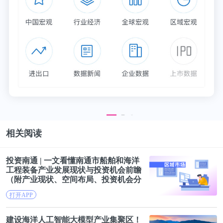
▲图/智纲智库
与此同时，对于各类企业来说，融合文化、旅游、居
住、产业等功能于一体的特色小镇，也恰好是升级的
相关阅读
好跳板，简直不异于“天赐良机”。
投资南通 | 一文看懂南通市船舶和
海洋
于是乎，房产巨头、旅游企业、互联网公司等一哄而
工程装备产业
发展现状
与投资机会前瞻
（附产业
现状
、空间布局、投资机会
分
上，高调公开“小镇计划”，动辄百亿、千亿的投资数
析
等）
打开APP
额，真实演绎人有多大胆、地有多大产。
建设
海洋
人工智能大模型产业集聚区！