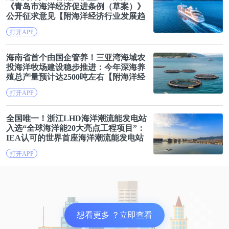
在政府和企业双向推动下，遍地开花的“特色小镇”功
《青岛市
海洋
经济
促进条例（草案）》
公开征求意见【附
海洋
经济
行业
发展趋
能定位也较为多样，主要分为历史文化型、生态旅游
势
分析
】
型和新兴产业型。
打开APP
海南省首个由国企管养！三亚湾海域农
作为发起者的浙江，充分发挥带头作用，梦想小镇、
投
海洋
牧场建设稳步推进：今年深海养
殖总产量预计达2500吨左右【附
海洋
经
基金小镇、艺术小镇等开展得风生水起。
济
细分市场
趋势
分析
】
打开APP
事实上，在发展特色小镇上，杭州的优势可谓得天独
全国唯一！浙江LHD
海洋
潮流能发电站
厚。既有阿里巴巴、网易、华为等巨头产生足够的辐
入选“全球
海洋
能20大亮点工程项目”：
射力，巨大的需求自然要用更多的空间载体;恰好外
IEA认可的世界首座
海洋
潮流能发电站
【附
海洋
经济
产业
趋势
围地区面临村庄改造，能整理出大量地块，两者一拍
打开APP
即合，这就可以解释，为何杭州周边能涌现出如此多
的特色小镇。
但其并不具备可复制性，对于欠发达地区而言，中心
想看更多 ？立即查看
区尚且没有集聚条件，何谈特色小镇。深谙这点的西