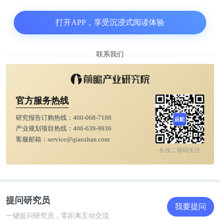
礼泉县的东黄小镇，商户纷纷撤离，沦为“空城”;截
至目前，全国范围内至少有100家文旅小镇处于烂
打开APP，享受沉浸式阅读体验
尾、倒闭状态。
联系我们
风风火火入场，黯然失色离场，怎一个唏嘘了得。
成功的特色小镇凤毛麟角，失败者却各有各的不幸。
官方服务热线
01
研究报告订购热线：
400-068-7188
产业规划项目热线：
400-639-9936
客服邮箱：
service@qianzhan.com
眼看它高楼起
长按二维码关注
大风起兮云飞扬，世事如棋局局新。
2014年10月，时任浙江省委副书记、省长李强在考
提问研究员
我要提问
察“云栖小镇”时，首次提出“产业特色小镇”的概
一键提问研究员，零距离互动交流