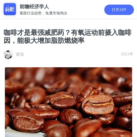
前瞻经济学人
打开APP
紧跟行业趋势，免遭市场淘汰
咖啡才是最强减肥药？有氧运动前摄入咖啡
因，能极大增加脂肪燃烧率
2021年
黄琨