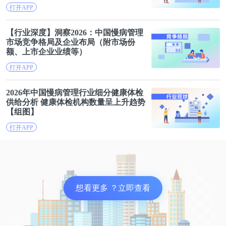
打开APP
有效的降低气道的高反应性，换句话说就是抚平紧缩
的呼吸道表皮，让患者可以自由呼吸。
【行业深度】洞察2026：中国慢病
管理
市场竞争格局及企业布局（附市场份
额、上市企业业绩等）
但如果长期使用，或是使用剂量不当，则会造成骨质
打开APP
疏松、肥胖、血糖增高、痤疮等症状。不过，正确地
使用糖皮质激素，通常能够避免发生这些副作用，对
2026年中国慢病
管理
行业细分健康体检
供给分析 健康体检机构数量呈上升趋势
于控制哮喘来说利大于弊。
【组图】
打开APP
β2受体激动剂这个药物的名字大家可能比较陌生。在
我们的气管平滑肌细胞表面，存在着一种肾上腺素受
体。当受体接受到肾上腺素的刺激后，会引起细胞内
一系列的化学反应，最终促使支气管平滑肌舒张，使
想看更多 ？立即查看
气道扩张，从而缓解哮喘患者发作时气道狭窄、呼吸
受限的情况。