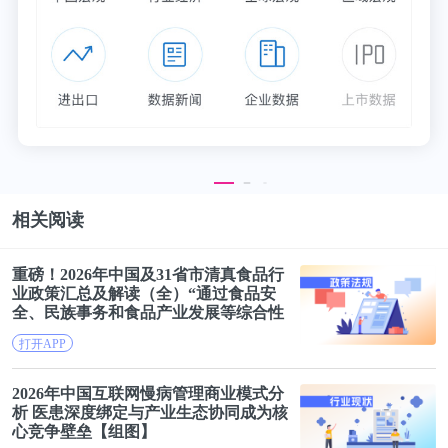
78.1%的患者出现症状恶化影响生活，而仅4.4%的患
者能够正确应对哮喘恶化
图片来源：迟春华教授《基于社区的哮喘管理经验及
未来发展机遇》
相关阅读
当前的医疗手段只能控制症状，并不能完全消除哮
重磅！2026年中国及31省市清真食品行
业政策汇总及解读（全）“通过食品安
喘。目前治疗哮喘的药物主要有两大类——糖皮质激
全、民族事务和食品产业发展等综合性
素和β-受体激动剂。
政策
管理
支持”
打开APP
糖皮质激素(ICS)是治疗哮喘和过敏常用的药物之
2026年中国互联网慢病
管理
商业模式分
析 医患深度绑定与产业生态协同成为核
一。激素有抗炎症与抗过敏的作用，由于其对炎症细
心竞争壁垒【组图】
胞、炎症反应、炎症介质有多途径的抑制作用，能够