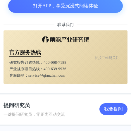
打开APP，享受沉浸式阅读体验
联系我们
1995年5月，著名歌星邓丽君在泰国因为哮喘发作抢
救不及时去世，年仅42岁。(图片来源：百度百科)
官方服务热线
长按二维码关注
研究报告订购热线：
400-068-7188
哮喘还会对患者的经济、工作、生活和学习造成极大
产业规划项目热线：
400-639-9936
困扰，18.4%的患者因为哮喘发作影响工作，63.6%
客服邮箱：
service@qianzhan.com
的儿童患者因为哮喘发作耽误上学。哮喘还会影响儿
童的心理发育，造成自卑、抑郁等心理问题。
提问研究员
Part.2
我要提问
一键提问研究员，零距离互动交流
慢性哮喘，联合疗法强在哪里?