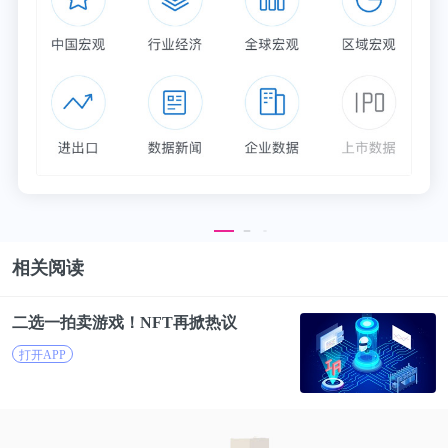
论文链接：
https://www.nature.com/articles/s41467-021-22129-9
编者按：本文转载自微信公众号
：生物世界(ID：
ibioworld)
，作者：王聪
相关阅读
二选一
拍卖
游戏
！
NFT
再
掀
热
议
打开APP