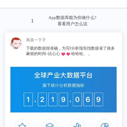
致异染色质松弛并诱导G-四链体结构出现。而神经退
行性疾病中往往会出现神经元中异染色质松弛，阿尔
App数据库能为你做什么?
1
看看用户怎么说
兹海默症患者大脑中神经元会出现G-四链体结构的累
积。
再喜一下子
下载的数据很准确，为写f分析报告找数据省了很多
该研究发现了BMI1基因的新功能：防止大脑神经元
麻烦的时间~比心心
哈哈哈。，
中DNA形成G-四链体的混乱结构，从而起到预防阿
尔兹海默症和抑制大脑衰老的作用。
到目前为止，阿尔兹海默症仍然无法治愈，因此，该
领域的任何进展，都能够为广大患者及其家人带来希
望。
这项研究增加了我们对阿尔兹海默症基本机制的认
识，让我们朝着深入了解阿尔兹海默症再进一步。