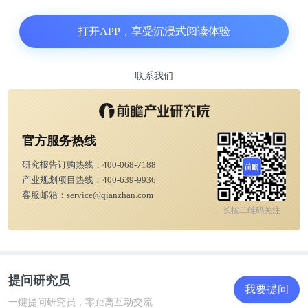
在这篇 Nature Communications 论文中，研究团队发
打开APP，享受沉浸式阅读体验
现，阿尔兹海默症患者大脑神经元中会出现G-四链体
结构的累积，而健康老年人大脑中则不会出现。
联系我们
官方服务热线
研究报告订购热线：
400-068-7188
产业规划项目热线：
400-639-9936
客服邮箱：
service@qianzhan.com
长按二维码关注
健康神经元（左），阿尔茨海默症神经元（右）：绿
色为阿尔茨海默症神经元中G4结构积累
提问研究员
我要提问
一键提问研究员，零距离互动交流
该研究发现人类细胞或小鼠中的BMI1基因失活会导