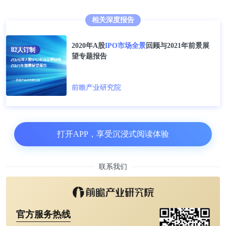
相关深度报告
生产类与研发类项目占据募集资金比重较大
2020年A股
IPO市场全景
回顾与2021年前景展
82
人订制
望专题报告
从首发拟募集资金来看，这34家上市企业的IPO募投
项目中，生产类项目(32.63%)和研发类项目(31.63%)
前瞻产业研究院
占据了较大的比重，其次便是补充流动资金或偿还贷
款(17.58%)，其他项目的比重均超过10%。
打开APP，享受沉浸式阅读体验
联系我们
官方服务热线