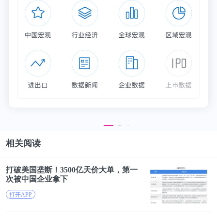
同时，2021年时值全球抗疫的关键时期，部分医药制
造业企业募投项目的经营情况与新冠疫情休戚相关，
在全球疫情持续期间或将成为募投项目审核的重点。
相关阅读
打破
美国
垄断！3500亿天价大单，第一
次被中国企业拿下
更多IPO研究分析详见前瞻产业研究院《
2020年A股
打开APP
IPO市场全景回顾与2021年前景展望专题报告
》，同