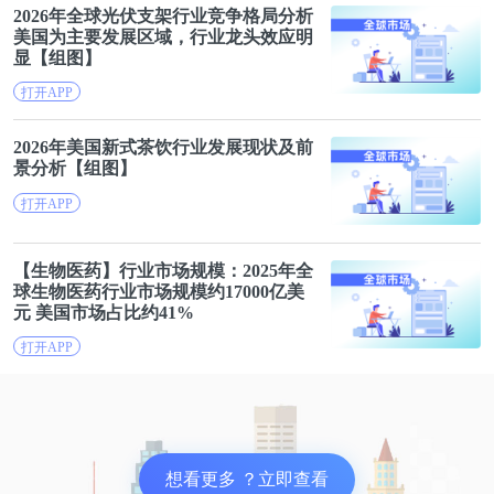
时前瞻产业研究院还提供产业大数据、产业规划、产
2026年全球光伏支架行业竞争格局分析
美国
为主要发展区域，行业龙头效应明
业申报、产业园区规划、产业招商引资等解决方案。
显【组图】
打开APP
更多IPO相关资讯尽在【前瞻IPO】公众号，扫描下
方二维码关注公众号，并回复【2020】即可获得包含
2026年
美国
新式茶饮行业发展现状及前
景分析【组图】
2020年证监会审核通过率统计、创业板/科创板保荐
打开APP
机构排行榜、会计师事务所/律师事务所/资产评估机
构排行榜、美股IPO行业分布统计、股权投行承销排
【生物医药】行业市场规模：2025年全
名、券商收入排名等最全数据大礼包。
球生物医药行业市场规模约17000亿美
元
美国
市场占比约41%
打开APP
想看更多 ？立即查看