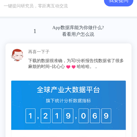
我要提问
一键提问研究员，零距离互动交流
App数据库能为你做什么?
1
看看用户怎么说
再喜一下子
这昵称我pi
下载的数据很准确，为写f分析报告找数据省了很多
同学推荐
麻烦的时间~比心心
哈哈哈。，
论文啦，再
对特殊事件(疫情)影响的审核关注度有所提高
综合来看，近年来医药制造业企业A股IPO募投市场
活跃程度较高，随着医药制造业A股IPO市场的持续
繁荣，预计2021年医药制造业企业A股IPO募投市场
仍将持续活跃，随着大量企业进入科创板，研发类项
目的比例也会增加。