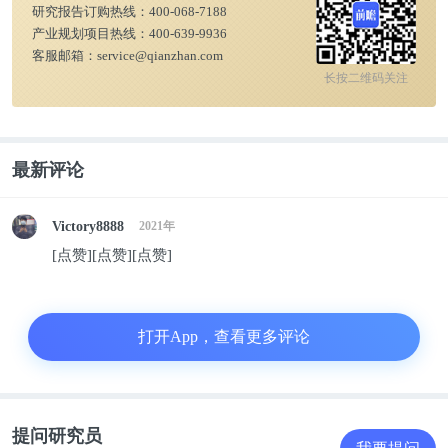
研究报告订购热线：
400-068-7188
产业规划项目热线：
400-639-9936
客服邮箱：
service@qianzhan.com
长按二维码关注
分板块来看，创业板、主板及中小板上市的医药制造
最新评论
业企业的IPO募投项目多以生产类项目为主，绝大多
数的研发类募投项目则隶属于科创板，科创板对于创
Victory8888
2021年
新研发型医药制造业企业IPO上市的推动力量可见一
[点赞][点赞][点赞]
斑。
打开App，查看更多评论
提问研究员