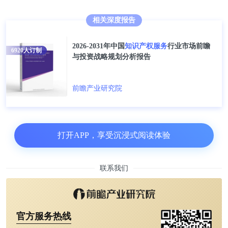
相关深度报告
2026-2031年中国
知识产权服务
行业市场前瞻
6920
人订制
与投资战略规划分析报告
专利2：激光雷达系统的波形设计
前瞻产业研究院
第二项与基于飞行时间的激光雷达相关的专利为“具
有紧密间隔脉冲的激光雷达系统的波形设计”。 专利
号为10,955,552。
打开APP，享受沉浸式阅读体验
该专利涵盖了一种能够避免在比ToF预期值更短的时
联系我们
间间隔内发射的脉冲或脉冲序列之间发生混淆的激光
雷达。这反过来又使激光雷达能够以更高的吞吐量运
行，并以更高的空间分辨率或比其他方式更大的FoV
官方服务热线
绘制场景。