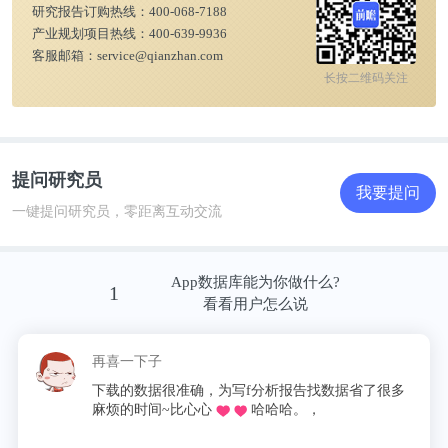
研究报告订购热线：
400-068-7188
下图的图1是20号深度感应设备的示意性侧视图；图4
产业规划项目热线：
400-639-9936
客服邮箱：
service@qianzhan.com
是流程图，示意性地说明了优化和应用元组和抖动结
长按二维码关注
构的代码的方法。
提问研究员
我要提问
一键提问研究员，零距离互动交流
App数据库能为你做什么?
1
看看用户怎么说
再喜一下子
下载的数据很准确，为写f分析报告找数据省了很多
麻烦的时间~比心心
哈哈哈。，