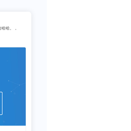
慌的一比zzzz
哈哈哈。，
十分适合想偷懒的我哈哈～，