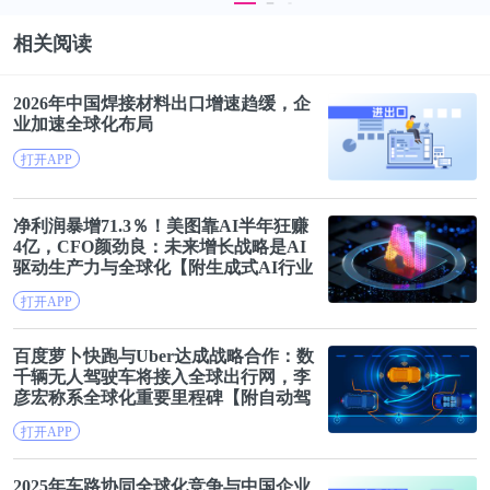
相关阅读
2026年中国焊接材料出口增速趋缓，企
业加速
全球化
布局
打开APP
净利润暴增71.3％！美图靠AI半年狂赚
4亿，CFO颜劲良：未来增长战略是AI
驱动生产力与
全球化
【附生成式AI行业
发展趋势】
打开APP
百度萝卜快跑与Uber达成战略合作：数
千辆无人驾驶车将接入全球出行网，李
彦宏称系
全球化
重要里程碑【附自动驾
驶行业市场分析】
打开APP
2025年车路协同
全球化
竞争与中国企业