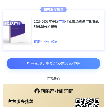
相关深度报告
2026-2031年中国
广告
行业市场前瞻与投资战
9522
人订制
略规划分析报告
前瞻产业研究院
2020年电梯海报刊例花费TOP20品牌占电梯海报总体
比重的33.9%。且多数品牌增幅明显，仅天猫、苏宁
易购和瑞幸少数品牌减投。其中，大麦、江中和58到
打开APP，享受沉浸式阅读体验
家花费同比增幅超10倍;斑马AI课、石榴云医和题拍
拍首次冲劲榜单。
联系我们
官方服务热线