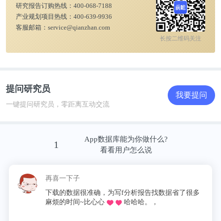
研究报告订购热线：
400-068-7188
产业规划项目热线：
400-639-9936
客服邮箱：
service@qianzhan.com
长按二维码关注
提问研究员
我要提问
一键提问研究员，零距离互动交流
App数据库能为你做什么?
1
看看用户怎么说
再喜一下子
下载的数据很准确，为写f分析报告找数据省了很多
麻烦的时间~比心心
哈哈哈。，