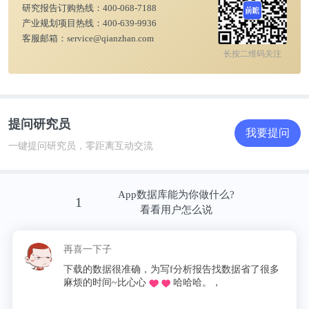
研究报告订购热线：
400-068-7188
产业规划项目热线：
400-639-9936
客服邮箱：
service@qianzhan.com
长按二维码关注
提问研究员
我要提问
一键提问研究员，零距离互动交流
App数据库能为你做什么?
1
看看用户怎么说
再喜一下子
下载的数据很准确，为写f分析报告找数据省了很多
麻烦的时间~比心心
哈哈哈。，