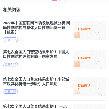
相关阅读
2022年中国互联网市场发展现状分析 网
民
性别
结构
与整体
人口
性别
比例一致
【组图】
打开APP
第七
次
全国
人口普查
结果出炉！中国
人
口
性别
结构
改善有助于国家发展
打开APP
第七
次
全国人口普查
结果出炉！东部城
市以其优势进一步吸引
人口
流动
打开APP
第七
次
全国
人口普查
结果出炉！“一老