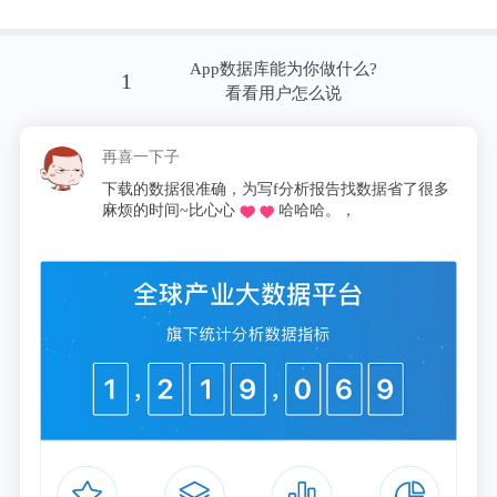
建筑维护包括文物维修保护;结构维护包括纠偏、迫
降;结构改造包括结构补强、隔震加固、整体平移。
App数据库能为你做什么?
1
看看用户怎么说
报告期内，鸿基节能的营业收入为32,867.19万元、
46,536.76万元、55,747.35万元、16,533.80万元，扣
再喜一下子
除非经常性损益后归属于母公司所有者的净利润(万
下载的数据很准确，为写f分析报告找数据省了很多
麻烦的时间~比心心
哈哈哈。，
元)为3,355.81万元、5,325.43万元、5,177.15万元、
1,175.59万元。
招股书显示，2017—2020年上半年，鸿基节能经营活
动产生的现金流净额分别为1,471.68万元、-7,871.92
万元、2,870.21万元、-7,821.18万元，而同期净利润
分别为3,360.23万元、5,373.22万元、5,272.17万元、
1,180.44万元，经营现金流净额不仅远低于当期净利
润，而且波动极大，可能存在资金承压等方面财务状