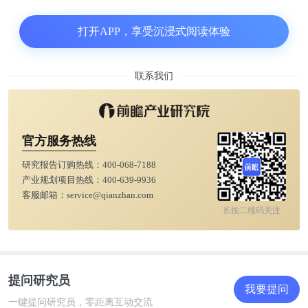
打开APP，享受沉浸式阅读体验
联系我们
江苏鸿基节能新技术股份有限公司(被否)
官方服务热线
公司简介
研究报告订购热线：
400-068-7188
产业规划项目热线：
400-639-9936
客服邮箱：
service@qianzhan.com
鸿基节能致力于地基基础及既有建筑维护改造的设计
长按二维码关注
和施工。地基基础包括桩基施工、基坑支护、地基处
理和边坡支护等;既有建筑维护改造包括隔震加固、
结构补强、整体移位、纠偏、顶升/迫降、地下空间
提问研究员
开发利用和文物保护等。鸿基节能既有建筑维护改造
我要提问
业务包括建筑维护、结构维护以及结构改造，其中，
一键提问研究员，零距离互动交流