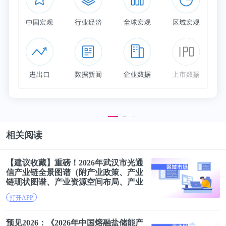
况不良的问题。
在招股书中，鸿基节能并未披露其前身鸿基有限
1993-2005年间的股权变动，2007-2009年间四次增加
注册资本期间的股权变动也并未披露。
鸿基节能的实际控制人为卫海和卫龙武，两人为父子
关系，两人合计控股超80%.卫龙武申请的专利与鸿基
节能主营业务范围高度重合，却以个人名义署名，疑
相关阅读
似违反相关法律法规。
【建议收藏】重磅！2026年武汉市光通
值得一提的是，卫海出生于1979年1月，拥有美国永
信产业链
全景
图谱
（附产业政策、产业
链现状
图谱
、产业资源空间布局、产业
久居留权，毕业于清华大学土木工程系研究生学历，
链发展规划）
打开APP
又曾留学美国约翰霍普金斯大学并获得土木工程研究
生学历。
预见2026：《2026年中国熔融盐储能产