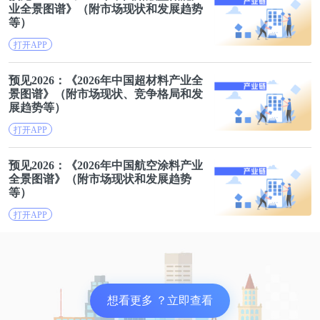
业
全景
图谱
》（附市场现状和发展趋势
等）
2013年，时年34岁的卫海从其父卫龙武手中接管鸿基
打开APP
节能的经营权。不过，卫海在有关鸿基节能的公开报
道中，相对于“富二代”的头衔，依然坚称自己是“创
预见2026：《2026年中国超材料产业
全
二代”。
景
图谱
》（附市场现状、竞争格局和发
展趋势等）
打开APP
发审委会议询问的主要问题
预见2026：《2026年中国航空涂料产业
全景
图谱
》（附市场现状和发展趋势
等）
打开APP
想看更多 ？立即查看