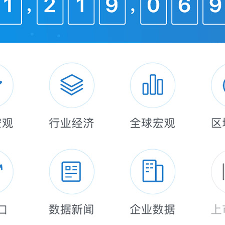
，理想没有那么遥不可及。不管是出于主动或
就目前来看，B站在把控这根平衡木时是很费
（持续亏损），进而谋取长期效益。
看B站的天花板
真正能把视频做好的平台并不多。以知识科普
是B站学习区，究其原因，在于用户和社区属性
B站CEO陈睿就谈过一个问题，B站不是面向
的产品。在B站的内容推荐机制中，播放量的
享数量。这种机制的好处在于，可以充分照顾
又是进行消费转化的一大动力。