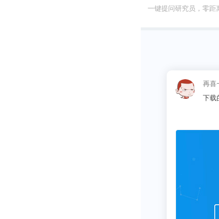
出的广告商业化
一键提问研究员，零距
在5%，暂时
以打基础为主
即便如此，B
这昵称
收增速从201
同学
尤为可贵。
克制是有回报
人。2018-20
年全年营收同比
在B站之前，