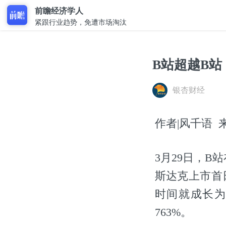
前瞻经济学人
紧跟行业趋势，免遭市场淘汰
B站超越B站
银杏财经
作者|风千语 来源
3月29日，
斯达克上市首
时间就成长为
763%。