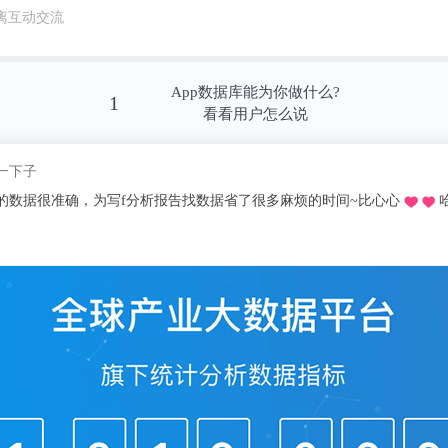
问题，给出了清晰的方向：ad load(广告加
离互动交流
是不会增加。广告业务还有很大的潜力可以发
，包括产品能力、算法能力的提升。
App数据库能为你做什么?
1
看看用户怎么说
站依然实现了广告业务连续七个季度的高速增
我pick了
9年的76%提升到了2020年的126%。这在当下
推荐的o，不用去图书馆在宿舍就可以看文献写论文啦，再也不用早起去扒位2
的，放宽到整个营收数据上来看，B站的成
20年，B站分别实现营收41.29亿元、67.78亿元、
增长了77.04%。
我们都以为商业化和社区氛围是个两难全的事