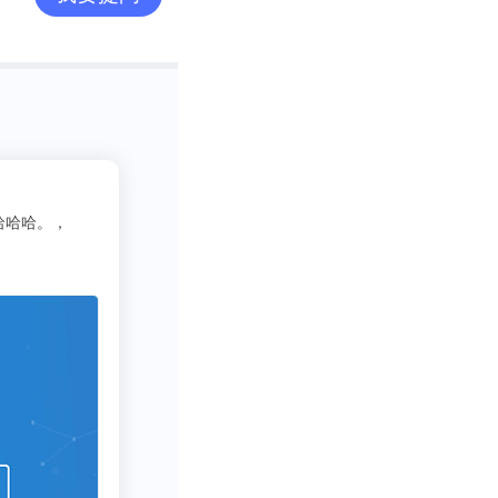
载率)还是会保持
挥，接下来还是
2
长，广告业务营
吃货老司机
的广告市场，显得
3333
写行业报告需要一些数据呀方
绩增长也比较喜
120亿元，2020
，不过根据B站