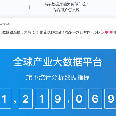
论是大V离开，还是广告上线，都和用户的涌
App数据库能为你做什么?
1
看看用户怎么说
择拥抱流量后，有得有失。
我pick了
20年知乎广告收入8.4亿，同比2019年增长46.
推荐的o，不用去图书馆在宿舍就可以看文献写论文啦，再也不用早起去扒位2
增长对广告收入增长的贡献率为42.7%，是带动
比之下，ARPU的贡献率仅有2.5%。）