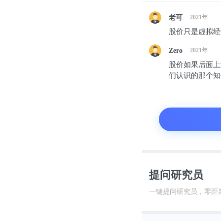
这是已定位为
老可
2021年
股价只是虚拟经
如其所愿，开
Zero
2021年
倍。
股价如果后面上
们认识的那个知
周源对外表示
作为起步，已
但不忽视的是
提问研究员
2015年，
一键提问研究员，零距
告”栏目上线