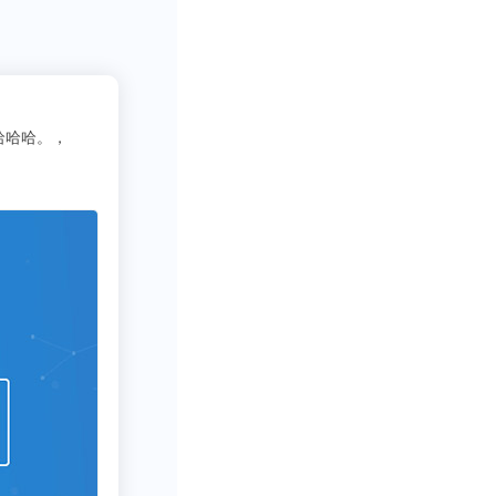
入有关：“小而
2
吃货老司机
0％。
3333
写行业报告需要一些数据呀方
广告收入增长的