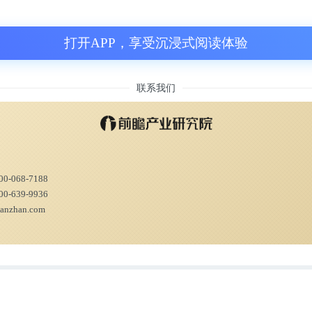
业务的“此消彼长”，却暴露出知乎商业模式本
打开APP，享受沉浸式阅读体验
济价值主张的天然矛盾。
联系我们
通过对知乎招股书的深度梳理，拆解知乎商
00-068-7188
00-639-9936
ianzhan.com
，吃流量红利
乎开放注册制。