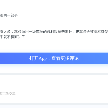
知识型社交问答网站的知乎首次“破圈”，目标
济的一部分
放注册的一年时间里，用户即由40万攀升至40
涨太多，就必须用一级市场的盈利数据来追赶，也就是会被资本绑
乎就不得而知了
：凭借长达两年的邀请制，知乎做出了一个纯
经杀出一条血路。
打开App，查看更多评论
，这一年开始有大V离开知乎。
已拥有1700万注册用户的知乎，宣布试水商业化
离互动交流
知乎日报，平台进入广告时代。