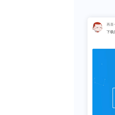
可以看到，无
美”的知乎选
这昵称
招股书显示，20
同学
其中，MAU
主要因素。（相