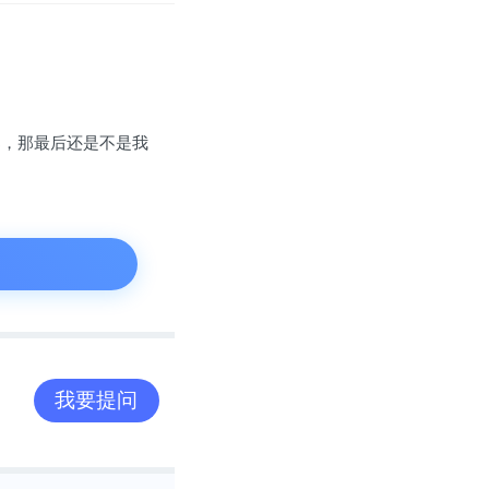
是用户下沉。
0万，增长10
架，那最后还是不是我
净度很高的社区
——“这里是广
我要提问