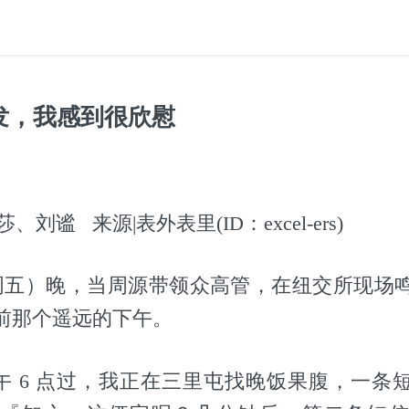
发，我感到很欣慰
刘谧 来源|表外表里(ID：excel-ers)
上周五）晚，当周源带领众高管，在纽交所现场
年前那个遥远的下午。
 日下午 6 点过，我正在三里屯找晚饭果腹，一