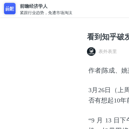
前瞻经济学人
紧跟行业趋势，免遭市场淘汰
看到知乎破
表外表里
作者|陈成、姚莎、
3月26日（
否有想起10
“9 月 13