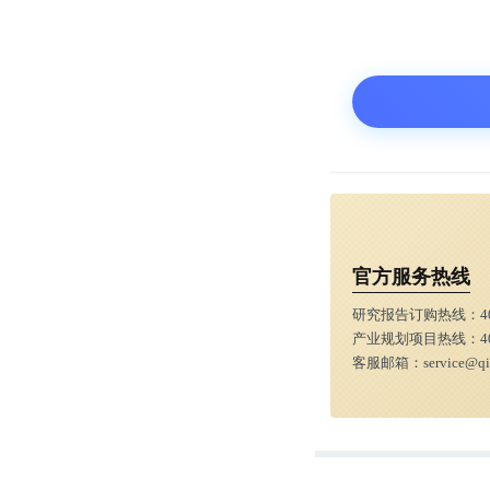
以帮助我们确
研究人员在论文
学平台提供了
或者正如NIS
Strycha
官方服务热线
助我们发现和
研究报告订购热线：
4
产业规划项目热线：
4
研究结果发表
客服邮箱：
service@q
译/前瞻经济学