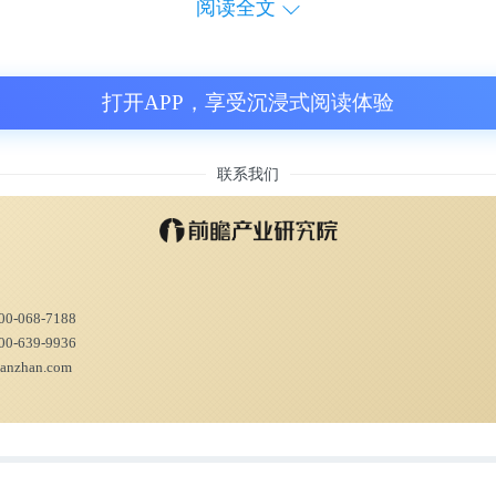
阅读全文
定这些基因在生物体内部的作用。
中解释说:“JCVI-syn3A因此为细菌生理学
打开APP，享受沉浸式阅读体验
一个引人注目的最小模型。”
联系我们
T细胞工程小组组长伊丽莎白·斯特瑞查尔斯基(E
lski)所说:“我们想要了解生命的基本设计规则。如
理解这些规则，那么我们就可以开始新征程了。
00-068-7188
00-639-9936
在《细胞》杂志上。
ianzhan.com
人APP资讯组