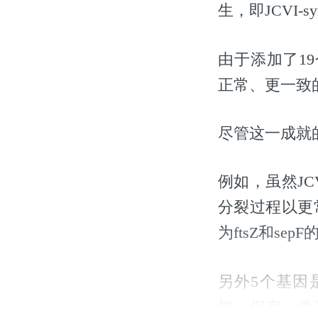
生，即JCVI-s
由于添加了19个
正常、更一致的
尽管这一成就
例如，虽然JC
分裂过程以更
为ftsZ和se
另外5个基因是
知，但有一件