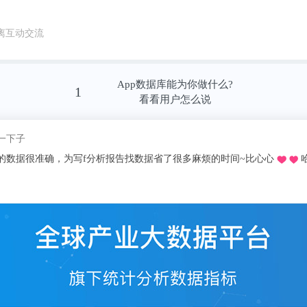
离互动交流
encealert.com/scientists-have-built-a-synthetic-cel
rmally
App数据库能为你做什么?
1
看看用户怎么说
l.com/cell/fulltext/S0092-8674(21)00293-2?
我pick了
tps%3A%2F%2Flinkinghub.elsevier.com%2Fretr
推荐的o，不用去图书馆在宿舍就可以看文献写论文啦，再也不用早起去扒位2
2932%3Fshowall%3Dtrue