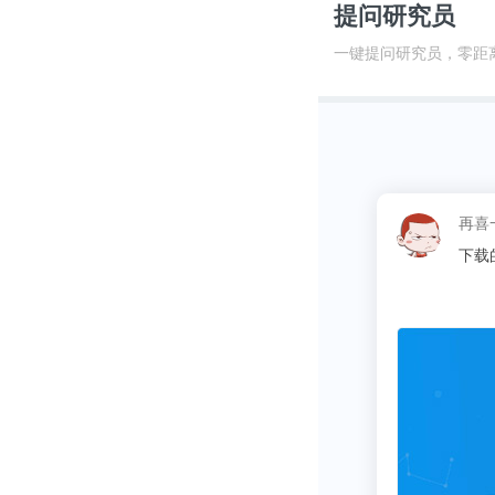
提问研究员
参考资料：
一键提问研究员，零距
https://www.sci
and-divides-no
https://www.cel
这昵称
_returnURL=ht
同学
009286742100