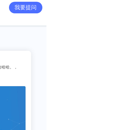
我要提问
l-that-grows-
2
吃货老司机
ieve%2Fpii%2FS
3333
写行业报告需要一些数据呀方