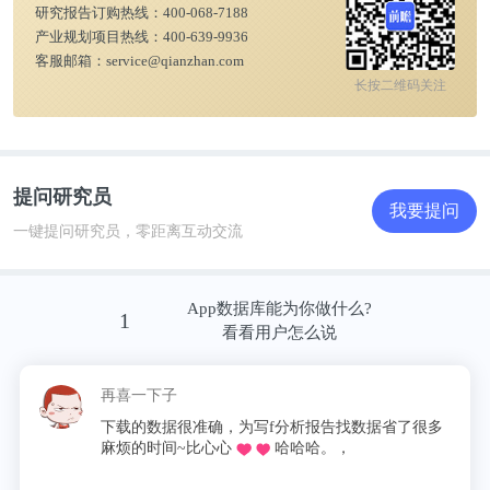
研究报告订购热线：
400-068-7188
划、园区规划、产业招商指南、IPO募投可研、IPO
产业规划项目热线：
400-639-9936
业务与技术撰写、IPO工作底稿咨询等解决方案。
客服邮箱：
service@qianzhan.com
长按二维码关注
更多深度行业分析尽在【前瞻经济学人APP】，还可
以与500+经济学家/资深行业研究员交流互动。
提问研究员
我要提问
一键提问研究员，零距离互动交流
App数据库能为你做什么?
1
看看用户怎么说
再喜一下子
下载的数据很准确，为写f分析报告找数据省了很多
麻烦的时间~比心心
哈哈哈。，