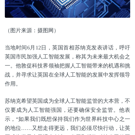
（图片来源：摄图网）
当地时间6月12日，英国首相苏纳克发表讲话，呼吁
英国市民加强人工智能发展，称其为未来最大机会之
一。他敦促科技界领袖把握人工智能带来的机遇和挑
战，并寻求让英国在全球人工智能的发展中发挥领导
作用。
苏纳克希望英国成为全球人工智能监管的大本营，不
仅要成为人工智能强国，还要确保安全监管。他表
示，“如果我们既想保持我们作为世界科技中心之一
的地位……又想走得更远，我们必须尽快行动，让英