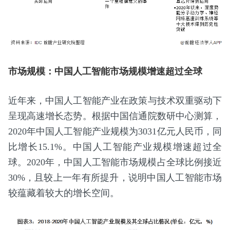
市场规模：中国人工智能市场规模增速超过全球
近年来，中国人工智能产业在政策与技术双重驱动下
呈现高速增长态势。根据中国信通院数研中心测算，
2020年中国人工智能产业规模为3031亿元人民币，同
比增长15.1%。中国人工智能产业规模增速超过全
球。2020年，中国人工智能市场规模占全球比例接近
30%，且较上一年有所提升，说明中国人工智能市场
较蕴藏着较大的增长空间。