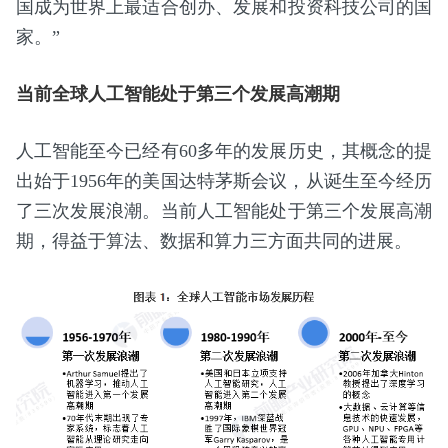
国成为世界上最适合创办、发展和投资科技公司的国
家。”
当前全球人工智能处于第三个发展高潮期
人工智能至今已经有60多年的发展历史，其概念的提
出始于1956年的美国达特茅斯会议，从诞生至今经历
了三次发展浪潮。当前人工智能处于第三个发展高潮
期，得益于算法、数据和算力三方面共同的进展。