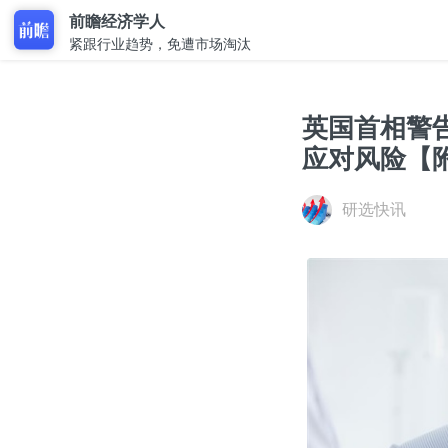
前瞻经济学人
紧跟行业趋势，免遭市场淘汰
英国首相警
应对风险【
研选快讯