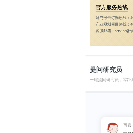
官方服务热线
研究报告订购热线：
4
产业规划项目热线：
4
客服邮箱：
service@q
提问研究员
从客户来看，
一键提问研究员，零距
交警、司法、
用占比达到49
这昵称