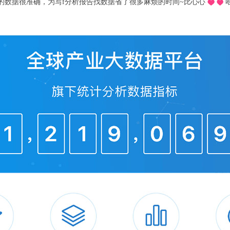
推荐的o，不用去图书馆在宿舍就可以看文献写论文啦，再也不用早起去扒位2