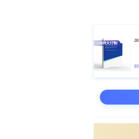
2
53968
人订制
前