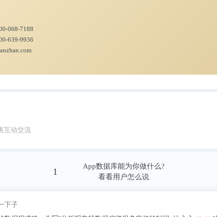
00-068-7188
00-639-9936
ianzhan.com
中国人工智能市场主要客户来自政府城市治理
离互动交流
城市运营、政务、交运管理、国土资源、监所
%，互联网与金融行业紧随其后，占比分别为18
App数据库能为你做什么?
1
看看用户怎么说
我pick了