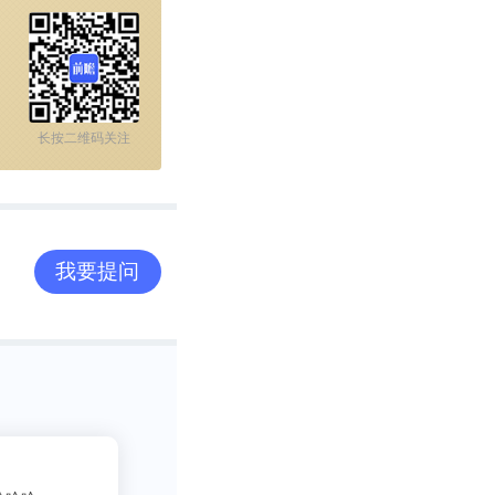
长按二维码关注
我要提问
和运营(公安、
、环保等)，应
%和12%。
2
吃货老司机