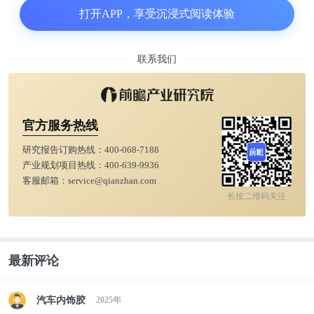
少有些惊讶，比如保质期18个月的腌制海鲈鱼，没有
打开APP，享受沉浸式阅读体验
鸡肉的鸡汤，存在隔夜菜的情况等。
联系我们
本质上，双方围绕的争议点不同，罗永浩是站在消费
者角度看预制菜问题，更希望餐饮店透明化，大胆告
知消费者是预制菜。而西贝及贾国龙的争议点是按照
官方服务热线
相关标准或定义方面，西贝不是预制菜，但尴尬的是
西贝自己却陷入了自证循环的怪圈。
研究报告订购热线：
400-068-7188
产业规划项目热线：
400-639-9936
客服邮箱：
service@qianzhan.com
这场预制菜争议事件直接打疼了西贝。据媒体报道，
长按二维码关注
西贝某城市的门店门口不用排队了，客流量减少，门
店营收减少。
最新评论
贾国龙在接受中国企业家专访时表示，9月10日、11
日分别减少100万元，9月12日预计损失200万至300万
汽车内饰胶
2025年
元。