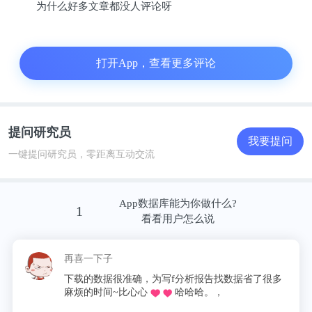
为什么好多文章都没人评论呀
02
打开App，查看更多评论
西贝大战罗永浩，中产宝妈破防了
回过头来看，在这次预制菜争议事件中，的确让外界
提问研究员
和网友看到了过去从未见过西贝的另一面或者是更多
我要提问
一键提问研究员，零距离互动交流
面，而这种影响或将会持续一段时间。
西贝，这家主打西北菜的餐饮企业，也是从一家餐饮
App数据库能为你做什么?
1
看看用户怎么说
小店逐渐发展成为现如今的大型餐饮连锁企业的，外
界对西贝的品牌形象很好，特别是其创始人贾国龙，
再喜一下子
更是经常对外发声，企业家社会责任感很强。
下载的数据很准确，为写f分析报告找数据省了很多
麻烦的时间~比心心
哈哈哈。，
据红餐大数据显示，西贝目前在全国共开出382家门