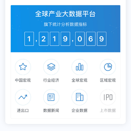
店，在西北菜这个大品类赛道里，西贝是赛道一哥，
远超过另一家已经在港交所上市的九毛九集团，后者
现有门店数量仅有70家。
在这次西贝的争议中，当很多网友和消费者发现，西
贝的中央厨房供应链到门店餐桌，原来是这么运作
的，价格贵也是其中的一个很大的争议。
据红餐大数据，目前西贝人均消费价格为83.66元，
放眼全国市场，这在一线城市的商超连锁门店中价格
当然不是最贵的。
西贝的价格，一方面正如贾国龙曾在接受媒体采访时
所表示的好食材导致价格贵，或者说消费是分层的，
总有自己的目标人群。