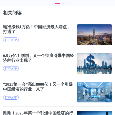
而另一方面，主要是在于西贝门店很多位于商场里，
相关阅读
面积大，得配备相应的员工，房租、人工等经营成本
高，自然影响着西贝的终端消费价格。
精准撒钱1万亿！
中国经济
最大堵点，
打通了
洞察整个大市场和西贝的发展历程，西贝的规模化发
打开APP
展，其背后的主要大背景是前些年，经济高速发展，
消费升级和消费高品质化的升级大趋势，西贝也是那
6.9万亿！刚刚，又一个彻底引爆
中国经
济
的行业出现了
一波消费升级浪潮中的红利受益者。
打开APP
西贝的餐饮消费人群多元化，其中一大主要目标消费
人群就是城市中产家庭群体。
“2025第一会”亮出8000亿！又一个引爆
中国经济
的行业，来了
打开APP
而在西贝的很多标签中，西贝的中产家庭和儿童餐生
意做得很成功。有网友调侃，西贝门店可能是都市里
刚刚！2025年第一个引爆
中国经济
的行
除学校外儿童密度最高的地方。