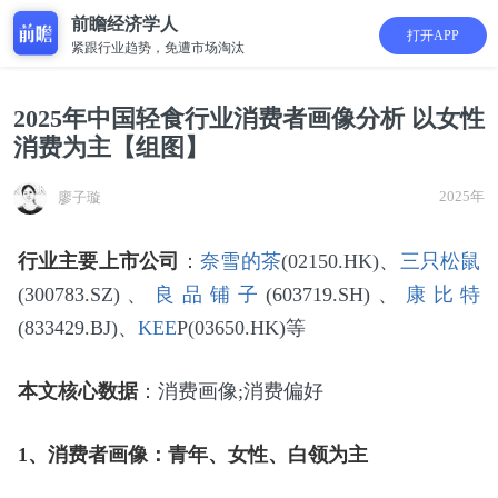
前瞻经济学人
打开APP
紧跟行业趋势，免遭市场淘汰
2025年中国轻食行业消费者画像分析 以女性
消费为主【组图】
2025年
廖子璇
行业主要上市公司
：
奈雪的茶
(02150.HK)、
三只松鼠
(300783.SZ)、
良品铺子
(603719.SH)、
康比特
(833429.BJ)、
KEE
P(03650.HK)等
本文核心数据
：消费画像;消费偏好
1、消费者画像：青年、女性、白领为主