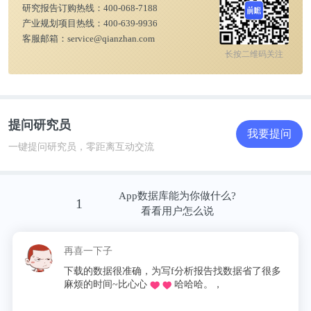
研究报告订购热线：
400-068-7188
产业规划项目热线：
400-639-9936
客服邮箱：
service@qianzhan.com
更多本行业研究分析详见前瞻产业研究院《
中国餐饮
长按二维码关注
行业发展前景与投资预测分析报告
》
同时前瞻产业研究院还提供
产业新赛道研究
、
投资可
提问研究员
行性研究
、
产业规划
、
园区规划
、
产业招商
、
产业图
我要提问
谱
、
产业大数据
、
智慧招商系统
、
行业地位证明
、
一键提问研究员，零距离互动交流
IPO咨询/募投可研
、
专精特新小巨人申报
、
十五五规
划
等解决方案。如需转载引用本篇文章内容，请注明
App数据库能为你做什么?
1
资料来源（前瞻产业研究院）。
看看用户怎么说
更多深度行业分析尽在
【前瞻经济学人APP】
，还可
再喜一下子
以与500+经济学家/资深行业研究员交流互动。更多
下载的数据很准确，为写f分析报告找数据省了很多
麻烦的时间~比心心
哈哈哈。，
企业数据、企业资讯、企业发展情况尽在
【企查猫