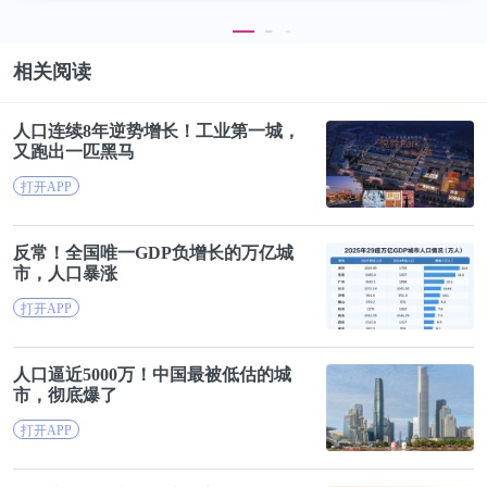
相关阅读
人口
连续8年逆势增长！工业第一城，
2026年2月3日，辛米尔视觉宣布连续完成亿元级A轮
又跑出一匹黑马
及A +轮融资，
本轮由国泰君安创新投资、国经资
打开APP
本、同鑫资本联合投资，毅仁资本担任独家财务顾
问；所获资金将重点用于感算一体芯片研发、全球化
反常！全国唯一GDP负增长的万亿城
市，
人口
暴涨
商业落地与产能人才扩充，以支撑智慧工厂、工业视
打开APP
觉、边缘AI等核心业务的快速扩张。
人口
逼近5000万！中国最被低估的城
瑞熙智能
市，彻底爆了
打开APP
瑞熙（苏州）智能科技有限公司成立于2019年2月27
日，注册资金为10,454.5455(万人民币)，
是一家数字