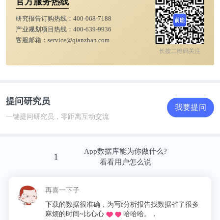
根据前瞻产业研究院报告《
全球及中国智慧工厂建设
官方服务热线
运营模式与发展战略规划分析报告
》整理得出，2026
研究报告订购热线：
400-068-7188
年中国智慧工厂行业最具潜力企业(注：排名不分先
产业规划项目热线：
400-639-9936
客服邮箱：
service@qianzhan.com
后)。
长按二维码关注
提问研究员
我要提问
一键提问研究员，零距离互动交流
App数据库能为你做什么?
1
看看用户怎么说
再喜一下子
下载的数据很准确，为写f分析报告找数据省了很多
麻烦的时间~比心心
哈哈哈。，