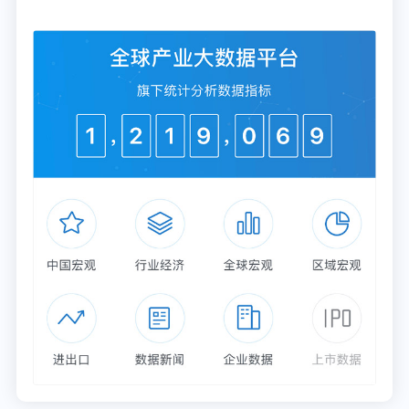
辛米尔视觉
企查猫APP显示，辛米尔视觉科技（上海）有限公司
成立于2019年3月13日，注册资金为66.7859(万人民
币)，
是一家聚焦边缘端 AI 与感算一体的高新技术企
业，核心为智慧工厂提供工业视觉与实时智能决策方
案
，深度服务智慧工厂的生产过程检测、质量控制与
安全防护。