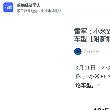
前瞻经济学人
紧跟行业趋势，免遭市场淘汰
雷军：小米
车型【附新
趋势速递
3月11日，
称，
“小米Y
论车型。”