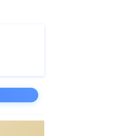
说很亮眼。
和76.5万辆，
支撑。其
产业链
件供应，是整车
划分为乘用车、
包括新能源汽车
用车体验。
而近