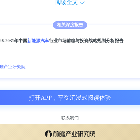
，YU7几乎扛起了全部销量大旗，这个成绩可以
阅读全文
，2026年2月新能源汽车产销分别完成69.4万辆
相关深度报告
.8%和14.2%。
026-2031年中国
新能源汽车
行业市场前瞻与投资战略规划分析报告
来看，新能源汽车的发展离不开全链条的协同
电池、电机、芯片、电控等核心原材料及零部
瞻产业研究院
中游为新能源汽车整车制造环节，按照用途可
，也是当前市场竞争最为激烈的领域。下游则
打开APP，享受沉浸式阅读体验
市场服务等应用场景，直接关系到消费者的
链的上游环节正面临一场成本危机。
联系我们