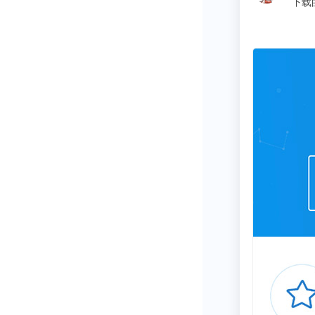
同学
换量的竞争僵
示，芯片涨价
呈倍数增长，
这更严峻的挑
车存储芯片价
300%。近三
150%。一辆
至2000元。
全球DRAM
2021年，这
升至97.49