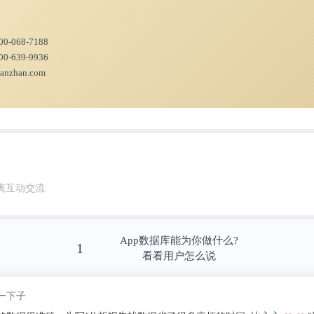
00-068-7188
00-639-9936
ianzhan.com
离互动交流
App数据库能为你做什么?
1
看看用户怎么说
我pick了
星途与一汽奔腾率先宣布车型涨价，打破了自20