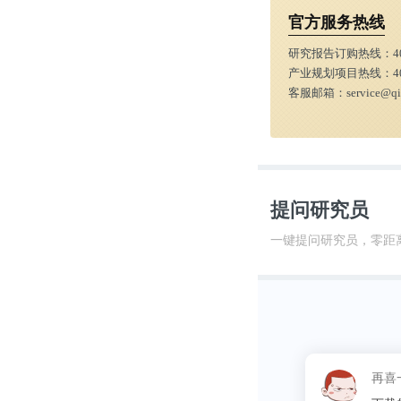
官方服务热线
研究报告订购热线：
4
产业规划项目热线：
4
客服邮箱：
service@q
提问研究员
一键提问研究员，零距
这昵称
不久前，奇瑞