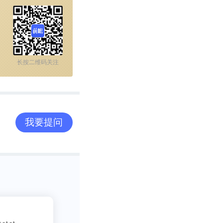
长按二维码关注
我要提问
2
吃货老司机
24年以来以价