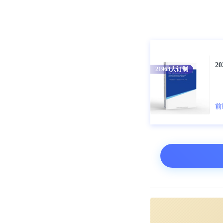
仍超过2万台
根据中汽协数据
同比分别下降21
2
21968
人订制
从产业链视角
上游主要涵盖
前
制造的基础。
商用车等类别
充电服务、后
期，这条产业