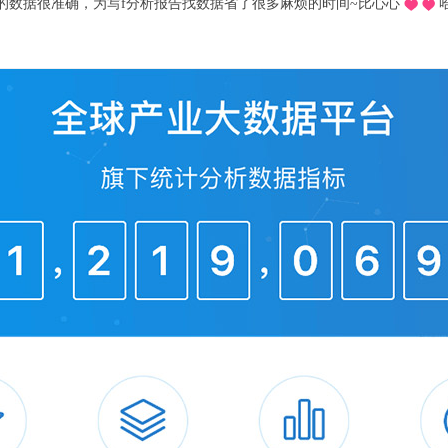
推荐的o，不用去图书馆在宿舍就可以看文献写论文啦，再也不用早起去扒位2
局。涨价的核心驱动力来自上游成本压力。
等供应链成本压力是核心驱动力，单车芯片用
进一步加剧成本负担。
战来自AI产业的"产能虹吸效应"。
自2025
格已明显上涨，其中车规级DRAM中的DDR
个月车规DRAM整体涨价也达到180%，DDR
中型智能电动汽车的DRAM成本，已从2025年的
若加上功率芯片，单车芯片总成本上涨可达1000-3
市场长期被三星、SK海力士和美光科技三大
三家企业就占据了94.14%的市场份额，到2025
%。为追求更高利润，这些巨头将80%以上的先进