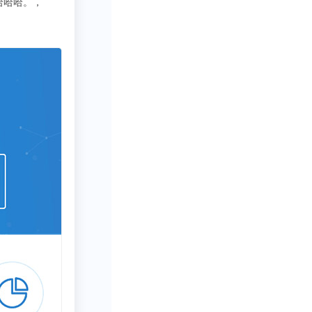
3333
写行业报告需要一些数据呀方
星途官方明确表
量随智能化提升
年下半年开始，汽
5内存价格暴涨
4内存累计涨幅超
约700元，飙升
000元。
巨头垄断。
早在
年三季度，更是提
制程产能转向AI