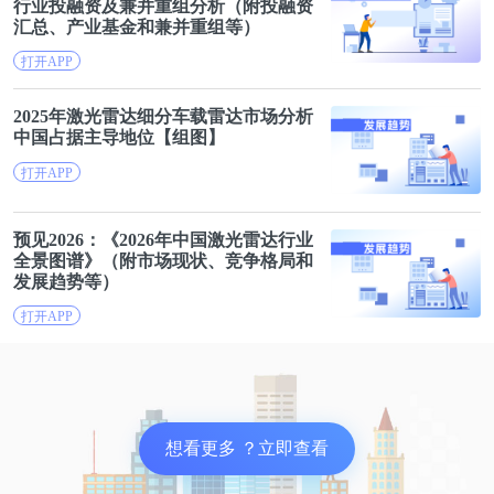
行业投融资及兼并重组分析（附投融资
汇总、产业基金和兼并重组等）
产业链人士：苹果首款折叠屏手机项目正常推进，产
品下半年发布
打开APP
2025年
激光雷达
细分车载雷达市场分析
4月6日，有媒体报道，富士康正在试产苹果首款折叠
中国占据主导地位【组
图
】
屏手机。对此，4月7日，苹果产业链人士向记者表
打开APP
示，苹果首款折叠屏手机项目方案早已确定，目前该
项目正在正常推进中，试产是产品正式量产前必经阶
预见2026：《2026年中国
激光雷达
行业
段，一般需经过工程验证、设计验证、生产试产验
全景图谱》（附市场现状、竞争格局和
发展趋势等）
证，最后再到正式量产，按正常推进计划，该产品将
打开APP
于今年秋季发布。
奥特曼回应为何关停Sora：算力资源极度紧缺
想看更多 ？立即查看
日前，OpenAI CEO山姆·奥特曼在一档专访节目中坦
白，之所以关停Sora这样的现象级产品，完全是因为