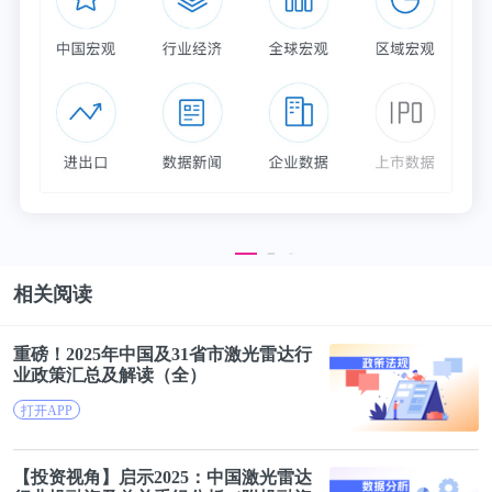
4月7日，宁德时代内部人士表示，宁德时代已正式聘
请紫金矿业创始人、前董事长陈景河担任公司矿业部
门顾问，助力其拓展矿产供应链业务。
SpaceX据悉计划于五月底公开其首次公开募股招股
说明
相关阅读
据报道，消息人士表示，SpaceX计划于五月底公开其
重磅！2025年中国及31省市
激光雷达
行
首次公开募股招股说明书。SpaceX计划于6月8日当周
业政策汇总及解读（全）
启动IPO路演。SpaceX计划在其IPO路演启动前一
打开APP
天，面向整个承销团的125位财务分析师举行线上会
议。
【投资视角】启示2025：中国
激光雷达