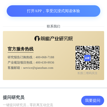
并在条件成熟的情况下推进在本田贸易供应链的示范
应用与经验复制，共同推动具身智能在工业领域的应
打开APP，享受沉浸式阅读体验
用落地实践。
联系我们
阿里千问3.6Plus获OpenRouter全球大模型调用周榜
第一
官方服务热线
4月7日，大模型API调用平台OpenRouter公布周榜
研究报告订购热线：
400-068-7188
单，阿里Qwen3.6-Plus位列全球大模型周调用量第
产业规划项目热线：
400-639-9936
一，连续4天登顶日榜。据了解，该模型是
客服邮箱：
service@qianzhan.com
OpenRouter平台上首个单日调用量突破1万亿Token的
长按二维码关注
模型。
宇树科技移动机器人专利获授权
提问研究员
我要提问
一键提问研究员，零距离互动交流
企查猫知识产权信息显示，近日，宇树科技股份有限