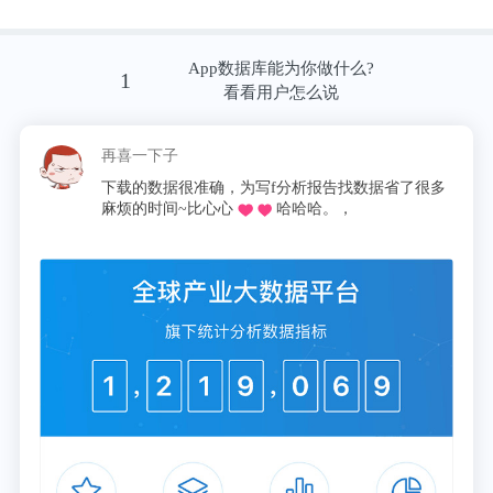
公司申请的“一种移动机器人”专利获授权，发明人为
王兴兴、王凯。摘要显示，本发明提供的一种移动机
App数据库能为你做什么?
1
看看用户怎么说
器人，包括机身和广角激光雷达，所述机身形状为竖
直放置的、上细下粗的半椭圆形球体，所述广角激光
再喜一下子
雷达设于所述机身上方，所述广角激光雷达安装位置
下载的数据很准确，为写f分析报告找数据省了很多
的投影位于所述机身的几何中心附近。本发明将其机
麻烦的时间~比心心
哈哈哈。，
身形状设为竖直放置的、上细下粗的半椭圆形球体，
并将广角激光雷达的位置设于机身的正上方位置，该
种配合设置方式，仅需一个广角激光雷达，即可实现
较大范围的对机身周围环境的感知，生产制造成本
低，不涉及到多个感应装置的数据处理问题，降低了
数据处理难度。
宁德时代聘请紫金矿业创始人陈景河