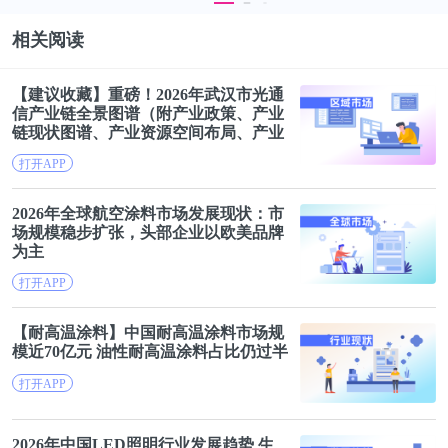
相关阅读
【建议收藏】重磅！2026年武汉市光通
信产业链
全景
图谱
（附产业政策、产业
链现状
图谱
、产业资源空间布局、产业
链发展规划）
打开APP
2026年全球航空涂料市场发展现状：
市
场规模
稳步扩张，头部企业以欧美品牌
为主
打开APP
【耐高温涂料】中国耐高温涂料
市场规
模
近70亿元 油性耐高温涂料占比仍过半
打开APP
2026年中国LED照明行业
发展趋势
生