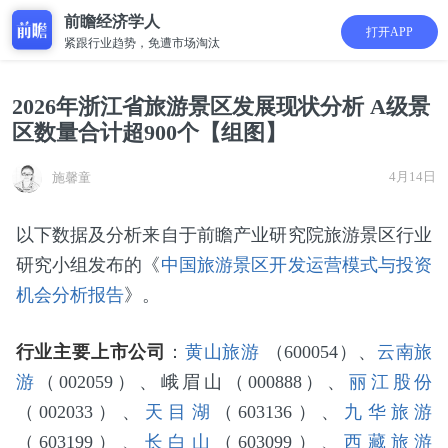
前瞻经济学人
打开APP
紧跟行业趋势，免遭市场淘汰
2026年浙江省旅游景区发展现状分析 A级景
区数量合计超900个【组图】
4月14日
施馨童
以下数据及分析来自于前瞻产业研究院旅游景区行业
研究小组发布的《
中国旅游景区开发运营模式与投资
机会分析报告
》。
行业主要上市公司
：
黄山旅游
（600054）、
云南旅
游
（002059）、峨眉山（000888）、
丽江股份
（002033）、
天目湖
（603136）、
九华旅游
（603199）、
长白山
（603099）、
西藏旅游