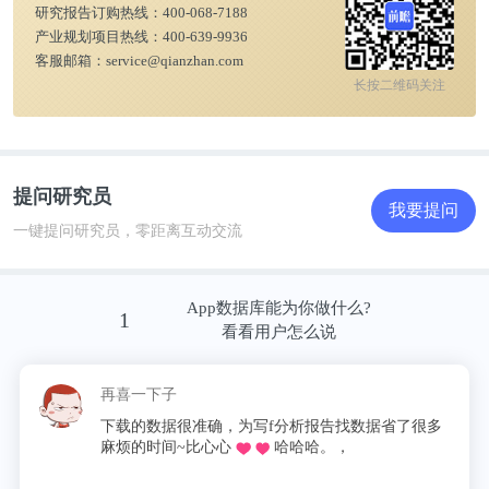
研究报告订购热线：
400-068-7188
产业规划项目热线：
400-639-9936
客服邮箱：
service@qianzhan.com
长按二维码关注
提问研究员
我要提问
更多本行业研究分析详见前瞻产业研究院《
中国旅游
一键提问研究员，零距离互动交流
景区开发运营模式与投资机会分析报告
》。
App数据库能为你做什么?
1
同时前瞻产业研究院还提供产业新赛道研究、投资可
看看用户怎么说
行性研究、产业规划、园区规划、产业招商、产业图
谱、产业大数据、智慧招商系统、行业地位证明、
再喜一下子
IPO咨询/募投可研、专精特新小巨人申报、十五五规
下载的数据很准确，为写f分析报告找数据省了很多
麻烦的时间~比心心
哈哈哈。，
划等解决方案。如需转载引用本篇文章内容，请注明
资料来源（前瞻产业研究院）。