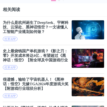
相关阅读
5、林业剩余物
为什么是杭州诞生了DeepSeek、宇树科
技、云深处、黑神话
悟空
？一文读懂人
林业剩余物是森林培育、采伐、加工全过程中产生的
工智能产业规划如何做？
可资源化利用的有机废弃物，属于典型的木质类生物
打开APP
质资源，是推动生物质能源产业发展的重要物质基
史上最烧钱国产单机游戏？《影之刃：
础。结合全国木材产量统计数据，采用行业通用林业
零》开发成本将达4亿，有望超过《黑
剩余物比例50%，测算得到林业剩余物生产量。同
神话：
悟空
》【附全球及中国游戏行业
市场发展规模分析】
时，配套测算其可收集资源量（可收集系数取
打开APP
70%~80%，默认值75%），2024年为5284万吨。
很遗憾，输给了宇宙机器人！《黑神
话：
悟空
》无缘TGA2024年度游戏大奖
【附游戏行业现状分析】
打开APP