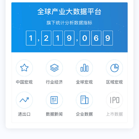
4、
农产品
加工（蔗渣）
甘蔗渣的草谷比约为0.1，可收集系数为85%，照此计
算出2024年全国甘蔗渣可收集资源量约868万吨。