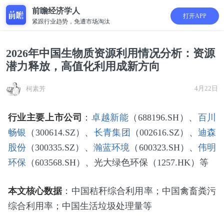
前瞻经济学人
打开APP
紧跟行业趋势，免遭市场淘汰
2026年中国生物质资源利用情况分析：资源
潜力释放，高值化利用成新方向
4月22日
柯素芳
行业主要上市公司
：
卓越新能
（688196.SH）、
百川
畅银
（300614.SZ）、
长青集团
（002616.SZ）、
迪森
股份
（300335.SZ）、
瀚蓝环境
（600323.SH）、
伟明
环保
（603568.SH）、光大绿色环保（1257.HK）等
本文核心数据
：中国秸秆综合利用率；中国禽畜粪污
综合利用率；中国生活垃圾处理量等