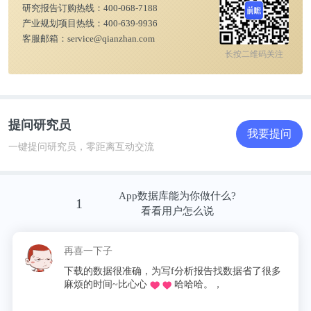
研究报告订购热线：
400-068-7188
2018-2024年中国生活处理量呈现波动增长趋势，
产业规划项目热线：
400-639-9936
客服邮箱：
service@qianzhan.com
2024年为25960.96万吨。生活垃圾清运量是区域生物
长按二维码关注
质资源总量的重要组成部分，其数据变化直接反映了
城市有机生物质资源的产生规模与收集水平。在生活
垃圾的构成中，厨余垃圾、枯枝落叶、废纸、废塑
料、废木材等均属于典型的生物质资源，具备转化为
提问研究员
我要提问
热能、电能、生物天然气等清洁能源的潜力。
一键提问研究员，零距离互动交流
App数据库能为你做什么?
1
看看用户怎么说
再喜一下子
下载的数据很准确，为写f分析报告找数据省了很多
麻烦的时间~比心心
哈哈哈。，