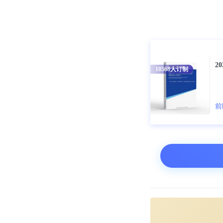
我国无人环卫
2
10568
人订制
境，营业收入
1993年。
前