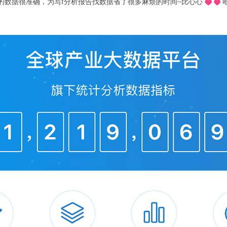
推荐的o，不用去图书馆在宿舍就可以看文献写论文啦，再也不用早起去扒位2